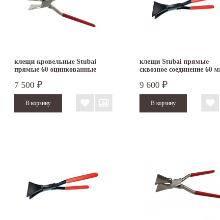
клещи кровельные Stubai
клещи Stubai прямые
прямые 60 оцинкованные
сквозное соединение 60 
282151NR
282002
7 500
9 600
₽
₽