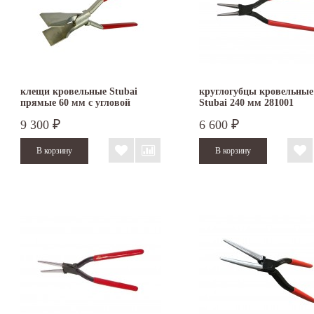
клещи кровельные Stubai
круглогубцы кровельные
прямые 60 мм с угловой
Stubai 240 мм 281001
функцией оцинкованные
9 300
6 600
₽
₽
282451NR