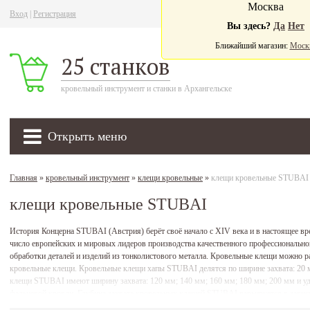
Москва
Вход
|
Регистрация
Ва
Вы здесь?
Да
Нет
Ближайший магазин:
Моск
25 станков
кровельный инструмент и станки в Архангельске
Открыть меню
Главная
»
кровельный инструмент
»
клещи кровельные
»
клещи кровельные STUBAI
клещи кровельные STUBAI
История Концерна STUBAI (Австрия) берёт своё начало с XIV века и в настоящее вр
число европейских и мировых лидеров производства качественного профессиональн
обработки деталей и изделий из тонколистового металла. Кровельные клещи можно р
кровельные клещи. Кровельные клещи хапы STUBAI делятся по ширине захвата: 20 м
клещи STUBAI имеют ширину захвата: 120 мм; 140 мм; 160 мм; 180 мм; 200 мм и уд
фальцевой кровли. Глубина захвата кровельных клещей STUBAI варьируется в зависи
Кровельные клещи STUBAI делятся и по форме: прямые, изогнутые на 45°, изогну