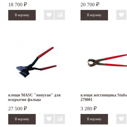
18 700
20 700
₽
₽
клещи MASC "попугаи" для
клещи жестянщика Stuba
вскрытия фальца
279001
27 500
3 280
₽
₽