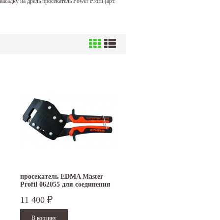
, насадку на дрель просекатель Power Profil (арт.
просекатель EDMA Master
Profil 062055 для соединения
профиля
11 400
₽