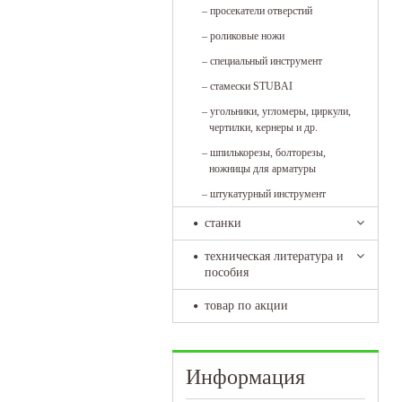
–
просекатели отверстий
–
роликовые ножи
–
специальный инструмент
–
стамески STUBAI
–
угольники, угломеры, циркули,
чертилки, кернеры и др.
–
шпилькорезы, болторезы,
ножницы для арматуры
–
штукатурный инструмент
станки
техническая литература и
пособия
товар по акции
Информация