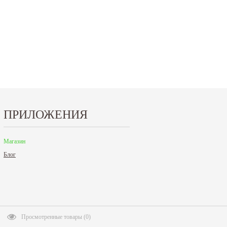
"Металл-Экспо'2024", которая...
9 до 18 часов; с 30 декабря 2023 г.,
Читать дальше
Читать дальше
ПРИЛОЖЕНИЯ
Магазин
Блог
Просмотренные товары
(
0
)