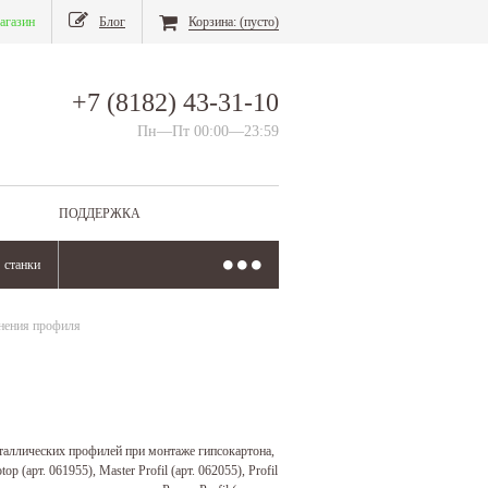
агазин
Блог
Корзина:
(пусто)
+7 (8182) 43-31-10
Пн—Пт 00:00—23:59
ПОДДЕРЖКА
станки
нения профиля
таллических профилей при монтаже гипсокартона,
арт. 061955), Master Profil (арт. 062055), Profil