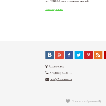
и с ЛЕВЫМ расположением нижней...
де
31
Читать дальше
Ч
Архангельск
+7 (8182) 43-31-10
info@25stankov.ru
Товары в избранном
(
0
)