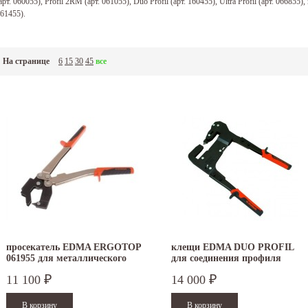
арт. 060055), Profil 2RM (арт. 061055), Duo Profil (арт. 160455), Ultra Profil (арт. 066855)
61455).
На странице
6
15
30
45
все
просекатель EDMA ERGOTOP
клещи EDMA DUO PROFIL
061955 для металлического
для соединения профиля
профиля
11 100
14 000
₽
₽