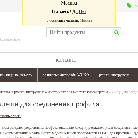
Москва
Валюта:
М
Вы здесь?
Да
Нет
Ближайший магазин:
Москва
Архангельске
КОНТАКТЫ
ножницы по металлу
роликовые листогибы WUKO
ручной инструмент
лавная
»
ручной инструмент
»
инструмент для монтажа гипсокартона
»
клещи для соеди
клещи для соединения профиля
апасные части
 этом разделе представлены профессиональные клещи (просекатели) для соединения ме
 В нашем магазине можно купить модели клещей просекателей EDMA для профиля: Ergotop (