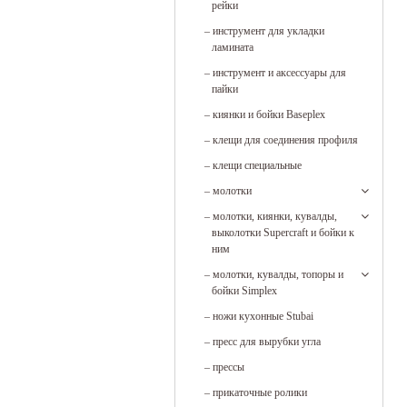
рейки
–
инструмент для укладки
ламината
–
инструмент и аксессуары для
пайки
–
киянки и бойки Baseplex
–
клещи для соединения профиля
–
клещи специальные
–
молотки
–
молотки, киянки, кувалды,
выколотки Supercraft и бойки к
ним
–
молотки, кувалды, топоры и
бойки Simplex
–
ножи кухонные Stubai
–
пресс для вырубки угла
–
прессы
–
прикаточные ролики