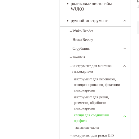
(
роликовые листогибы
1
WUKO
ручной инструмент
–
Wuko Bender
–
Ножи Bessey
–
Струбцины
–
зажимы
–
инструмент для монтажа
гипсокартона
инструмент для переноски,
позиционирования, фиксации
гипсокартона
инструмент для резки,
разметки, обработки
гипсокартона
клещи для соединения
профиля
запасные части
–
инструмент для резки DIN