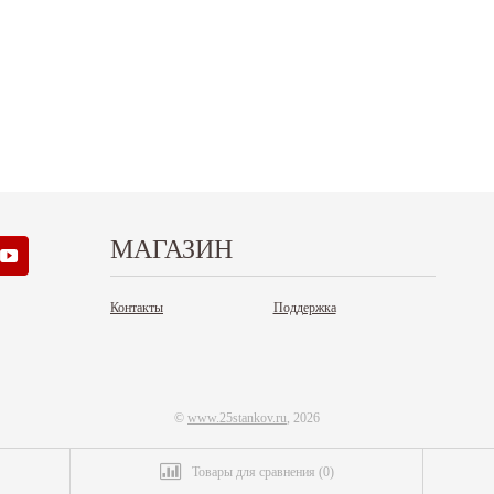
кабря - работаем в обычном режиме, с
- работаем в обычном режиме с 08...
...
Читать дальше
итать дальше
МАГАЗИН
Контакты
Поддержка
©
www.25stankov.ru
, 2026
Товары для сравнения
(
0
)