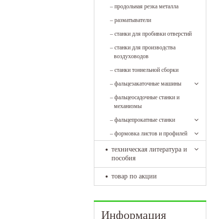
–
продольная резка металла
–
разматыватели
–
станки для пробивки отверстий
–
станки для производства
воздуховодов
–
станки тоннельной сборки
–
фальцезакаточные машины
–
фальцеосадочные станки и
механизмы
–
фальцепрокатные станки
–
формовка листов и профилей
техническая литература и
пособия
товар по акции
Информация