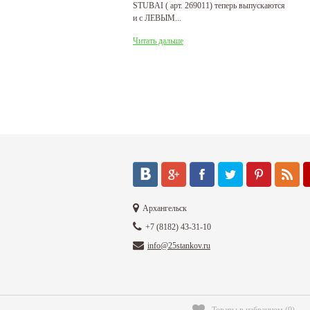
STUBAI ( арт. 269011) теперь выпускаются
пр
и с ЛЕВЫМ...
де
Читать дальше
Ч
Архангельск
+7 (8182) 43-31-10
info@25stankov.ru