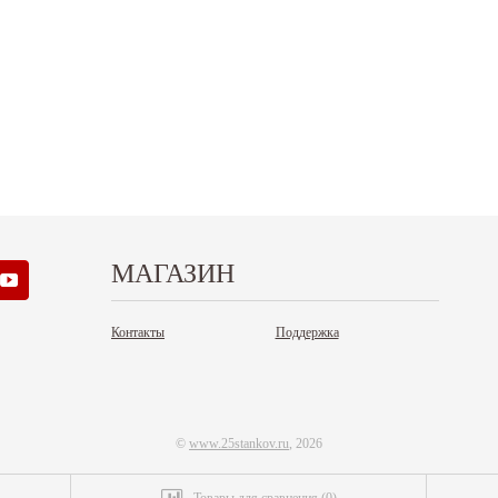
аздники 2025 - 2026 г.: г. Москва: 29, 30
01 по 04 мая - выходные дни с 05 по 07 м
кабря - работаем в обычном...
- работаем в обычном режиме с 08 по 11...
итать дальше
Читать дальше
МАГАЗИН
Контакты
Поддержка
©
www.25stankov.ru
, 2026