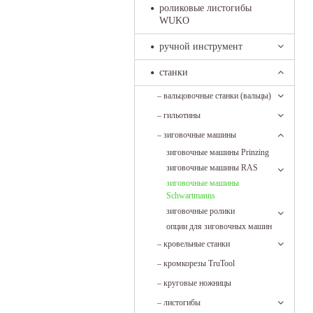
роликовые листогибы
WUKO
ручной инструмент
станки
–
вальцовочные станки (вальцы)
–
гильотины
–
зиговочные машины
зиговочные машины Prinzing
зиговочные машины RAS
зиговочные машины
Schwartmanns
зиговочные ролики
опции для зиговочных машин
–
кровельные станки
–
кромкорезы TruTool
–
круговые ножницы
–
листогибы