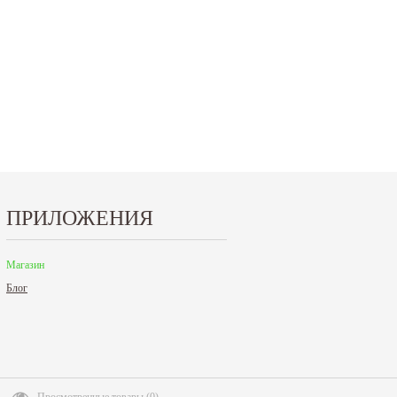
ая
Международной промышленной выставке
Петербурге. Москва. 29 декабря 20
"Металл-Экспо'2024", которая...
9 до 18 часов; с 30 декабря 2023 г.,
Читать дальше
Читать дальше
ПРИЛОЖЕНИЯ
Магазин
Блог