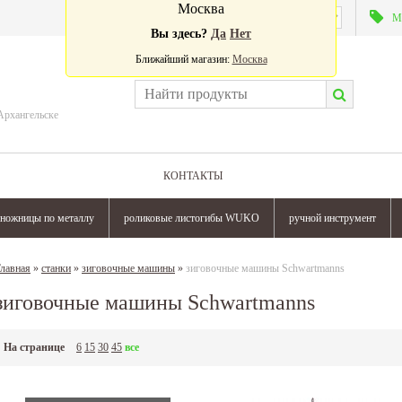
Москва
Валюта:
М
Вы здесь?
Да
Нет
Ближайший магазин:
Москва
Архангельске
КОНТАКТЫ
ножницы по металлу
роликовые листогибы WUKO
ручной инструмент
лавная
»
станки
»
зиговочные машины
»
зиговочные машины Schwartmanns
зиговочные машины Schwartmanns
На странице
6
15
30
45
все