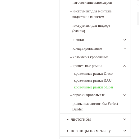
м
–
изготовление кляммеров
S
–
инструмент для монтажа
п
водосточных систем
к
–
инструмент для шифера
(сланца)
–
киянки
–
клещи кровельные
–
кляммеры кровельные
–
кровельные рамки
кровельные рамки Draco
кровельные рамки RAU
кровельные рамки Stubai
–
оправки кровельные
–
роликовые листогибы Perfect
Bender
листогибы
ножницы по металлу