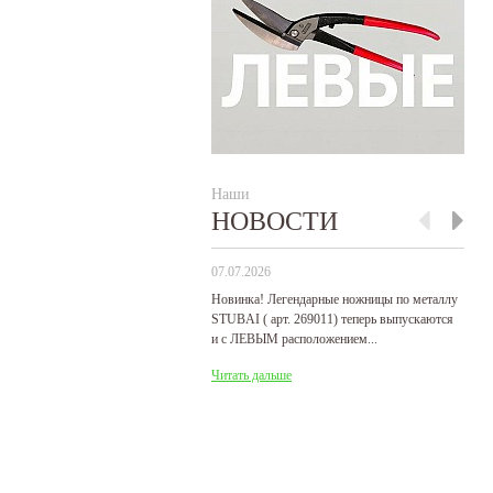
Наши
НОВОСТИ
07.07.2026
29
Новинка! Легендарные ножницы по металлу
Р
STUBAI ( арт. 269011) теперь выпускаются
пр
и с ЛЕВЫМ расположением...
де
Читать дальше
Ч