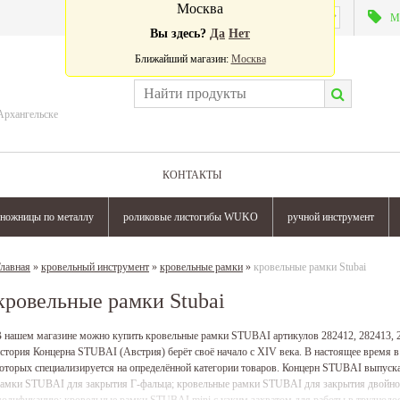
Москва
Валюта:
М
Вы здесь?
Да
Нет
Ближайший магазин:
Москва
Архангельске
КОНТАКТЫ
ножницы по металлу
роликовые листогибы WUKO
ручной инструмент
лавная
»
кровельный инструмент
»
кровельные рамки
»
кровельные рамки Stubai
кровельные рамки Stubai
 нашем магазине можно купить кровельные рамки STUBAI артикулов 282412, 282413, 28
стория Концерна STUBAI (Австрия) берёт своё начало с ХIV века. В настоящее время 
оторых специализируется на определённой категории товаров. Концерн STUBAI выпуск
амки STUBAI для закрытия Г-фальца; кровельные рамки STUBAI для закрытия двойного