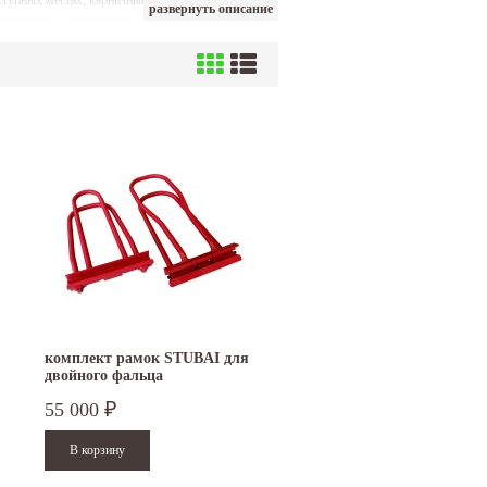
ступных местах; карнизные кровельные рамки
развернуть описание
изводства, применение современных технологий
ою ведущих производителей и поставщиков
комплект рамок STUBAI для
двойного фальца
55 000
₽