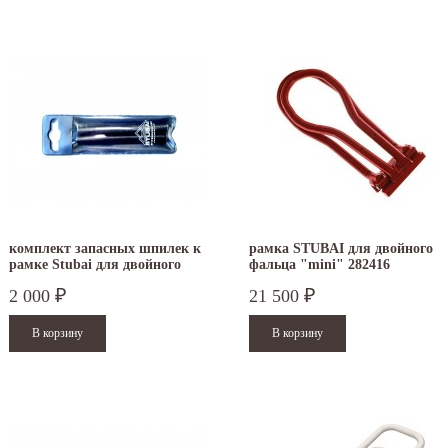
комплект запасных шпилек к
рамка STUBAI для двойного
рамке Stubai для двойного
фальца "mini" 282416
фальца 282423
2 000
21 500
₽
₽