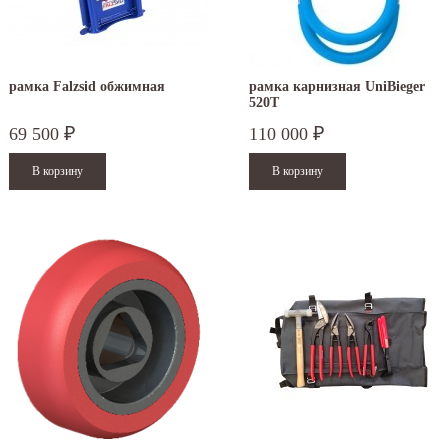
рамка Falzsid обжимная
рамка карнизная UniBieger
520T
69 500
110 000
₽
₽
.12.2025
30.04.2025
ежим работы офисов в новогодние
30 апреля - работаем в обычном режиме с
аздники 2025 - 2026 г.: г. Москва: 29, 30
01 по 04 мая - выходные дни с 05 по 07 м
кабря - работаем в...
- работаем в...
итать дальше
Читать дальше