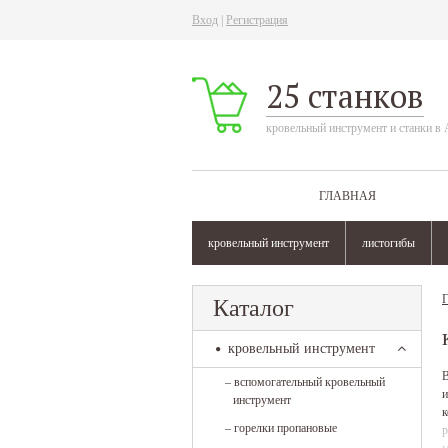
Вход
|
Регистрация
25 станков
кровельный инструмент и станки в 
ГЛАВНАЯ
кровельный инструмент
листогибы
Г
Каталог
кровельный инструмент
В
–
вспомогательный кровельный
и
инструмент
к
–
горелки пропановые
р