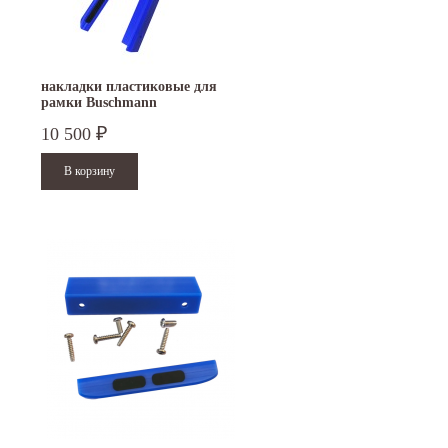
накладки пластиковые для
рамки Buschmann
10 500
₽
15.10.2024
29.12.2023
Приглашаем посетить наш стенд на 30-й
Режим работы офисов в Москве и
ая
Международной промышленной выставке
Петербурге. Москва. 29 декабря 20
"Металл-Экспо'2024", которая пройдет...
9 до 18 часов; с 30 декабря 2023 г.,
Читать дальше
Читать дальше