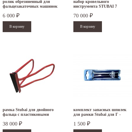
ролик обрезиненный для
набор кровельного
фальцезакаточных машинок
инструмента STUBAI 7
ACCU и DOUBLE SEAMER
предметов S283905
6 000
70 000
₽
₽
рамка Stubai для двойного
комплект запасных шпилек
фальца с пластиковыми
для рамки Stubai для Г -
накладками
фальца 282421
38 000
1 500
₽
₽