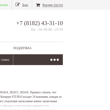
агазин
Блог
Корзина:
(пусто)
+7 (8182) 43-31-10
Пн—Пт 00:00—23:59
ПОДДЕРЖКА
станки
2414, 282415, 282416. Принято считать, что
в Концерн STUBAI входят 24 компании, каждая из
ает следующие кровельные рамки: кровельные
 фальца в классическом варианте и их