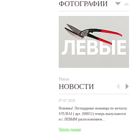
ФОТОГРАФИИ
Наши
НОВОСТИ
07.07.2026
29
Новинка! Легендарные ножницы по металлу
Р
STUBAI ( арт. 269011) теперь выпускаются
пр
и с ЛЕВЫМ расположением...
де
Читать дальше
Ч