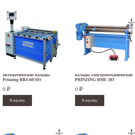
автоматические вальцы
вальцы электромеханические
Prinzing RBA 60/103
PRINZING RME 103
0
0
₽
₽