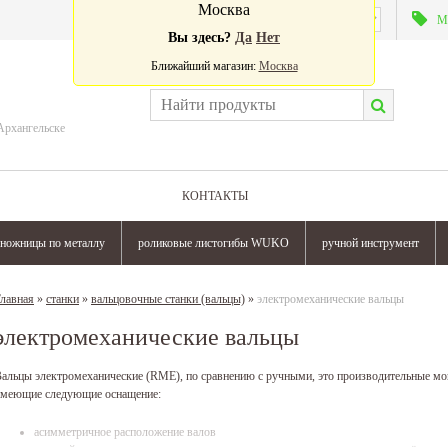
Москва
Валюта:
М
Вы здесь?
Да
Нет
Ближайший магазин:
Москва
Архангельске
КОНТАКТЫ
ножницы по металлу
роликовые листогибы WUKO
ручной инструмент
лавная
»
станки
»
вальцовочные станки (вальцы)
»
электромеханические вальцы
электромеханические вальцы
альцы электромеханические (RME),
по сравнению с ручными, это производительные мо
меющие следующие оснащение:
асимметричное расположение валов