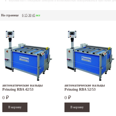
верхний вал с откидным затвором и возможностью поворачиваться при съёме де
конусное формообразование деталей за счёт установки под углом заднего вала
быстрая установка нижнего вала
точная установка заднего вала при помощи ходового винта с цифровой индикаци
На странице
6
15
30
45
все
привод через редуктор от оснащенного тормозом двигателя.
Немецкая фирма PRINZING Maschinenbau
предлагает вальцы с электроприводом рабоче
олщина обрабатываемого листа до 4,5мм, при рабочей длине 1030мм. В стандартной ко
ополнительно валы могут иметь шлифованную или полированную поверхность, повыше
ал может иметь фальцевый гибочный паз, а нижний и задний закладные канавки для про
учную регулировку скорости, привод на 3 вала. Дополнительно вальцы могут быть осн
порным столом и пневматическим подгибающим приспособлением с четвёртым передним
втоматическим программным управлением.
автоматические вальцы
автоматические вальцы
Prinzing RBA 42/53
Prinzing RBA 52/53
0
0
₽
₽