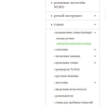
роликовые листогибы
WUKO
ручной инструмент
станки
т
–
вальцовочные станки (вальцы)
д
вальцы ручные
в
электромеханические вальцы
р
о
–
гильотины
а
–
зиговочные машины
–
кровельные станки
–
кромкорезы TruTool
–
круговые ножницы
–
листогибы
–
продольная резка металла
–
разматыватели
–
станки для пробивки отверстий