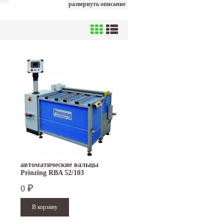
тали
развернуть описание
ей
й длиной от 230 до 2530мм. Максимальная
мплектации прочность валов 700N/мм², но
нную твёрдость или покрыты резиной. Верхний
волоки. Двигатель может иметь плавный пуск и
ащены боковым упором для конусной вальцовки,
 валом, электроприводом заднего вала и
автоматические вальцы
Prinzing RBA 52/103
0
₽