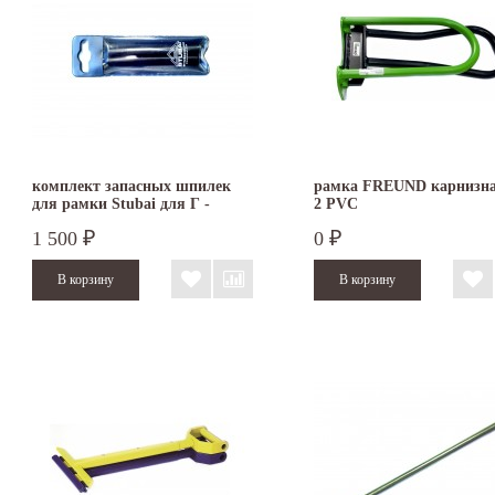
комплект запасных шпилек
рамка FREUND карнизн
для рамки Stubai для Г -
2 PVC
фальца
1 500
0
₽
₽