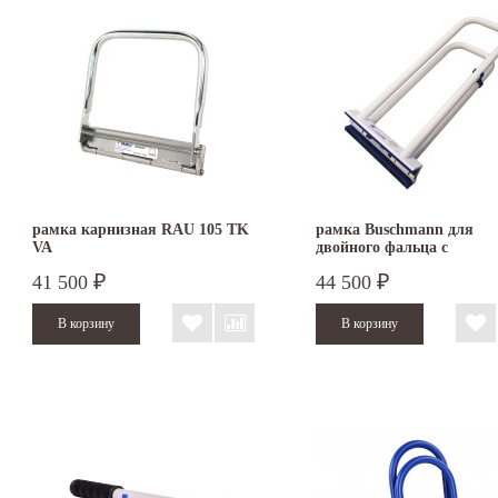
рамка карнизная RAU 105 TK
рамка Buschmann для
VA
двойного фальца с
пластиковыми накладка
41 500
44 500
₽
₽