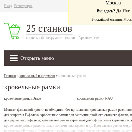
Москва
Вход
|
Регистрация
Ва
Вы здесь?
Да
Нет
Ближайший магазин:
Моск
25 станков
кровельный инструмент и станки в Архангельске
Открыть меню
Главная
»
кровельный инструмент
»
кровельные рамки
кровельные рамки
кровельные рамки Draco
кровельные рамки RAU
Монтаж фальцевой кровли не обходится без применения кровельных рамок различно
для закрытия Г-фальца; кровельные рамки для закрытия двойного стоячего фальца; 
для радиального фальца; кровельные рамки карнизные для оформления карнизного с
кровельные рамки, рамки с пластиковыми накладками и др. Кровельные рамки могу
нержавеющей стали; с бронзовыми губками для более бережного воздействия на ме