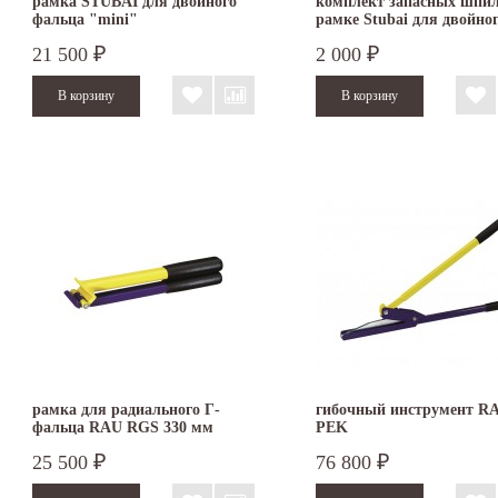
рамка STUBAI для двойного
комплект запасных шпил
фальца "mini"
рамке Stubai для двойно
фальца
21 500
2 000
₽
₽
рамка для радиального Г-
гибочный инструмент RA
фальца RAU RGS 330 мм
PEK
25 500
76 800
₽
₽