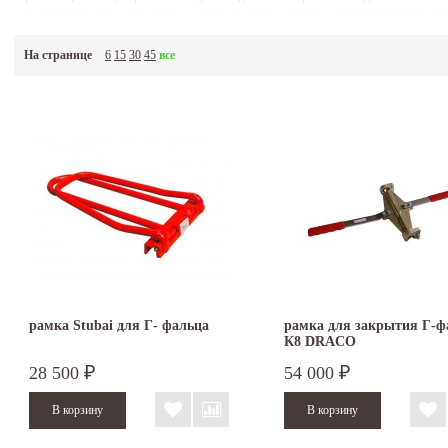
классическими; mini - для работы в труднодоступных местах; с телескопическими р
кровельных рамок являются концерн STUBAI (Австрия), RAU (Германия), DRACO (Г
скорость напрямую зависят от качества применяемого инструмента и оборудования. 
На странице
6
15
30
45
все
можно в наших магазинах.
рамка Stubai для Г- фальца
рамка для закрытия Г-ф
К8 DRACO
28 500
54 000
₽
₽