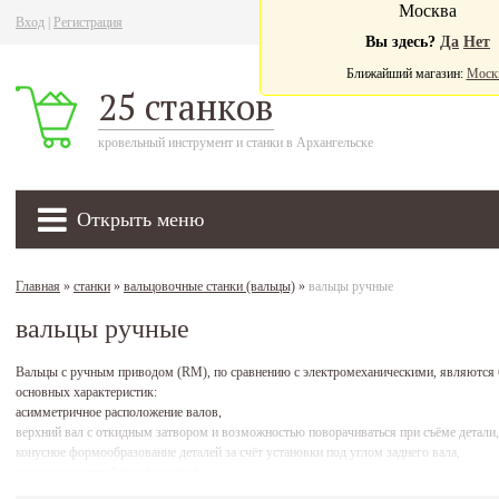
Москва
Вход
|
Регистрация
Ва
Вы здесь?
Да
Нет
Ближайший магазин:
Моск
25 станков
кровельный инструмент и станки в Архангельске
Открыть меню
Главная
»
станки
»
вальцовочные станки (вальцы)
»
вальцы ручные
вальцы ручные
Вальцы с ручным приводом (RM), по сравнению с электромеханическими, являются 
основных характеристик:
асимметричное расположение валов,
верхний вал с откидным затвором и возможностью поворачиваться при съёме детали,
конусное формообразование деталей за счёт установки под углом заднего вала,
коническое устройство (наладка),
быстрая установка нижнего вала,