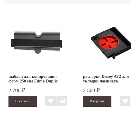
шаблон для копирования
распорки Bessey AV2 для
форм 250 мм Edma Duplic
укладки ламината
Form
2 700
2 500
₽
₽