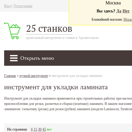
Москва
Вход
|
Регистрация
Ва
Вы здесь?
Да
Нет
Ближайший магазин:
Моск
25 станков
кровельный инструмент и станки в Архангельске
Открыть меню
Главная
»
ручной инструмент
»
инструмент для укладки ламината
инструмент для укладки ламината
Инструмент для укладки ламината применяется при строительных работах при настил
приспособления для резки, разметки и сборки (монтаже) ламината. В нашем магазин
ламинатом: гильотину (резак) для резки (рубки) ламината (модели Laminocut, Stratic
На странице
6
15
30
45
все