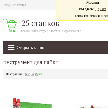
Москва
Вход
|
Регистрация
Ва
Вы здесь?
Да
Нет
Ближайший магазин:
Моск
25 станков
кровельный инструмент и станки в Архангельске
Открыть меню
инструмент для пайки
На странице
6
15
30
45
все