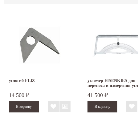
углогиб FLIZ
угломер EISENKIES для
переноса и измерения уг
500 х 250 мм
14 500
41 500
₽
₽