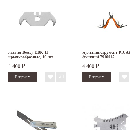
лезвия Bessey DBK-H
мультиинструмент PICA
крючкообразные, 10 шт.
функций 7910015
1 400
4 400
₽
₽