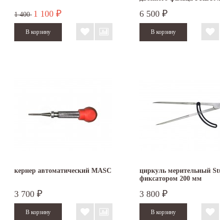
1 100
6 500
₽
₽
1 400
кернер автоматический MASC
циркуль мерительный Stu
фиксатором 200 мм
3 700
3 800
₽
₽