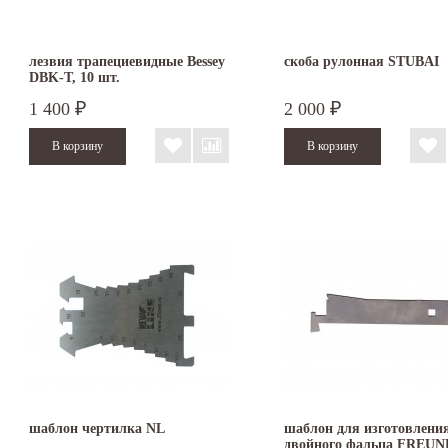
лезвия трапециевидные Bessey
скоба рулонная STUBAI
DBK-T, 10 шт.
1 400
2 000
₽
₽
шаблон чертилка NL
шаблон для изготовлени
двойного фальца FREUN