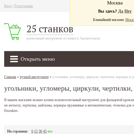
Москва
Вход
|
Регистрация
Ва
Вы здесь?
Да
Нет
Ближайший магазин:
Моск
25 станков
кровельный инструмент и станки в Архангельске
Открыть меню
Главная
»
ручной инструмент
»
угольники, угломеры, циркули, чертилки, кернеры и д
угольники, угломеры, циркули, чертилки,
В нашем магазине можно купить вспомогательный инструмент для фальцевой кровли:
по металлу, чертилки, шаблоны, кернеры пружинные и автоматические, точилки для н
Eisenkies.
На странице
6
15
30
45
все