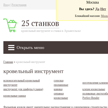
Москва
Вход
|
Регистрация
Ва
Вы здесь?
Да
Нет
Ближайший магазин:
Моск
25 станков
кровельный инструмент и станки в Архангельске
Открыть меню
Главная
»
кровельный инструмент
кровельный инструмент
вспомогательный кровельный
горелки
изготовление клямм
инструмент
пропановые
инструмент для шифера (сланца)
киянки
клещи кровельные
оправки
роликовые листогиб
кровельные рамки
кровельные
Perfect Bender
Фальцевая кровля имеет значительное распространение в современном строительстве