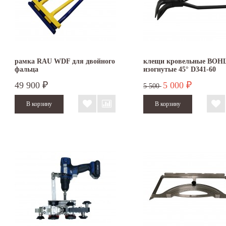
рамка RAU WDF для двойного
клещи кровельные BOH
фальца
изогнутые 45° D341-60
49 900
5 000
₽
₽
5 500