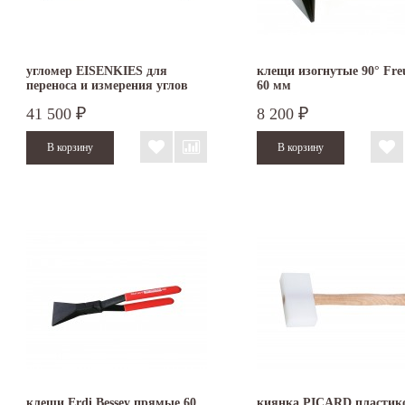
угломер EISENKIES для
клещи изогнутые 90° Fre
переноса и измерения углов
60 мм
500 х 250 мм
41 500
8 200
₽
₽
клещи Erdi Bessey прямые 60
киянка PICARD пластик