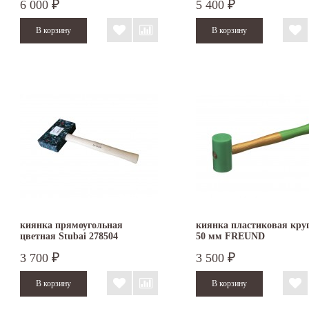
6 000
5 400
₽
₽
киянка прямоугольная
киянка пластиковая кру
цветная Stubai 278504
50 мм FREUND
3 700
3 500
₽
₽