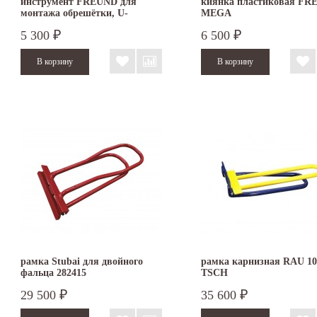
инструмент FREUND для
киянка пластиковая FR
монтажа обрешётки, U-
MEGA
профиль, 55 см
5 300
6 500
₽
₽
рамка Stubai для двойного
рамка карнизная RAU 10
фальца 282415
TSCH
29 500
35 600
₽
₽