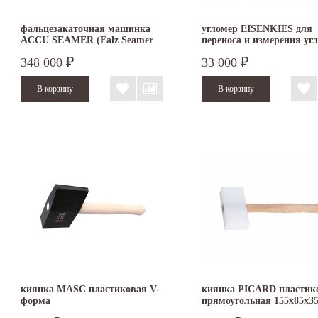
фальцезакаточная машинка
угломер EISENKIES для
ACCU SEAMER (Falz Seamer
переноса и измерения уг
II steps)
400 х 200 мм
348 000
33 000
₽
₽
киянка MASC пластиковая V-
киянка PICARD пластик
форма
прямоугольная 155х85х3