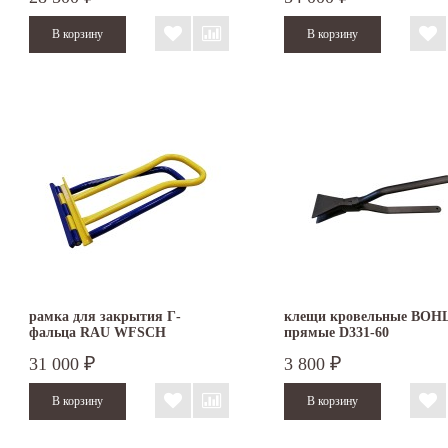
рамка для закрытия Г-
клещи кровельные BOH
фальца RAU WFSCH
прямые D331-60
31 000
3 800
₽
₽