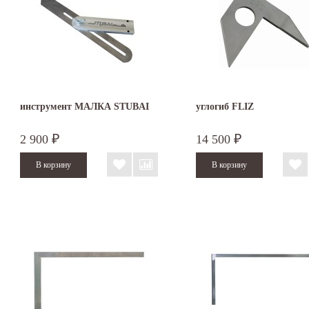
инструмент МАЛКА STUBAI
углогиб FLIZ
2 900
14 500
₽
₽