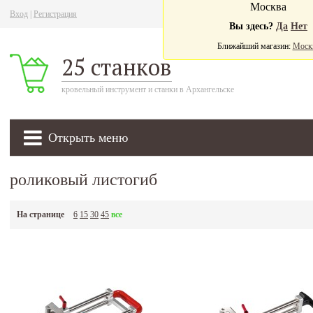
Москва
Вход
|
Регистрация
Ва
Вы здесь?
Да
Нет
Ближайший магазин:
Моск
25 станков
кровельный инструмент и станки в Архангельске
Открыть меню
роликовый листогиб
На странице
6
15
30
45
все