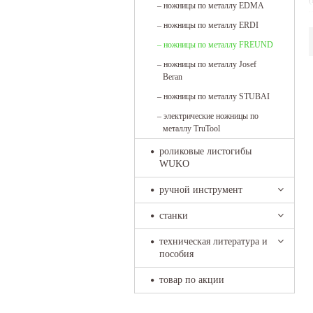
(
–
ножницы по металлу EDMA
у
–
ножницы по металлу ERDI
м
–
ножницы по металлу FREUND
–
ножницы по металлу Josef
Beran
–
ножницы по металлу STUBAI
–
электрические ножницы по
металлу TruTool
роликовые листогибы
WUKO
ручной инструмент
станки
техническая литература и
пособия
товар по акции