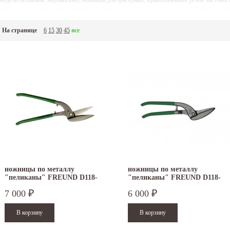
модели пеликаны, Берлинская), ножницы для фигурных, криволинейных резов листового
ниверсальные, подрезные ножницы, ножницы пеликаны для прямых резов. Купить но
ожно в наших офисах, либо с доставкой непосредственно на объект.
На странице
6
15
30
45
все
ножницы по металлу
ножницы по металлу
"пеликаны" FREUND D118-
"пеликаны" FREUND D118-
350
300
7 000
6 000
₽
₽