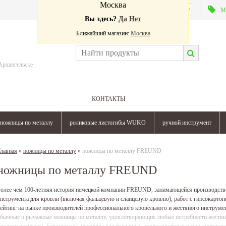
Москва
Валюта:
М
Вы здесь?
Да
Нет
Ближайший магазин:
Москва
Архангельске
КОНТАКТЫ
ножницы по металлу
роликовые листогибы WUKO
ручной инструмент
лавная
»
ножницы по металлу
»
ножницы по металлу FREUND
ножницы по металлу FREUND
олее чем 100-летняя история немецкой компании FREUND, занимающейся производств
нструмента для кровли (включая фальцевую и сланцевую кровлю), работ с гипсокартон
ейтинг на рынке производителей профессионального кровельного и жестяного инстру
бычные и рычажные ножницы по металлу, удовлетворяющие любые потребности жестян