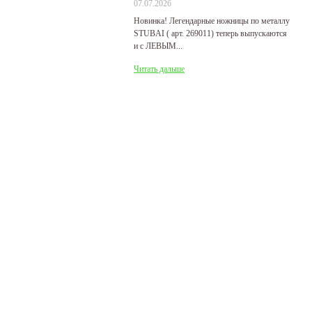
07.07.2026
29
Новинка! Легендарные ножницы по металлу
Р
STUBAI ( арт. 269011) теперь выпускаются
пр
и с ЛЕВЫМ...
де
Читать дальше
Ч