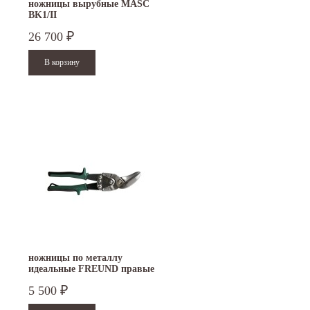
ножницы вырубные MASC
BK1/II
26 700
₽
ножницы по металлу
идеальные FREUND правые
5 500
₽