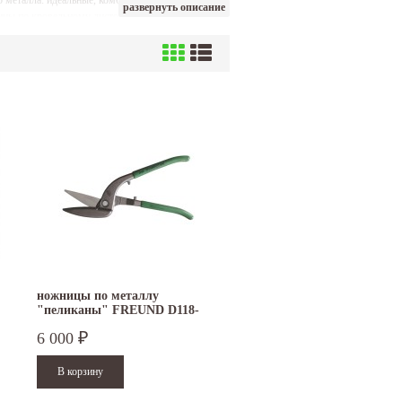
 металла: идеальные, комбинированные,
развернуть описание
жницы по кровельному листовому металлу FREUND
ножницы по металлу
"пеликаны" FREUND D118-
300L
6 000
₽