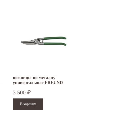
ножницы по металлу
-
универсальные FREUND
D106A-250
3 500
₽