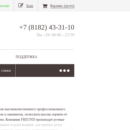
агазин
Блог
Корзина:
(пусто)
+7 (8182) 43-31-10
Пн—Пт 00:00—23:59
ПОДДЕРЖКА
станки
ом высококачественного профессионального
ом и ламинатом, позволила высоко оценить её
мента. Компания FREUND производит ручные
щиков и кровельщиков: для прямых резов