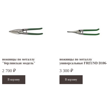
ножницы по металлу
ножницы по металлу
"берлинская модель"
универсальные FREUND D106
FREUND D102-250
250
2 700
3 300
₽
₽