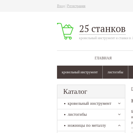
Вход
|
Регистрация
25 станков
кровельный инструмент и станки в 
ГЛАВНАЯ
кровельный инструмент
листогибы
Г
Каталог
кровельный инструмент
Б
листогибы
и
р
ножницы по металлу
о