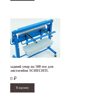
задний упор на 500 мм для
листогибов SCHECHTL
UK/UKV
0
₽