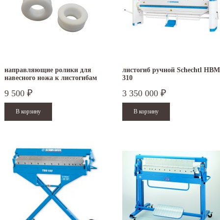
кабря - работаем в...
- работаем в обычном режиме с 08 по 11...
итать дальше
Читать дальше
направляющие ролики для
листогиб ручной Schechtl HBM
навесного ножа к листогибам
310
Schechtl LBX
9 500
3 350 000
₽
₽