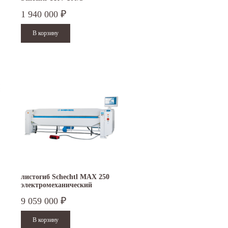
1 940 000
₽
листогиб Schechtl MAX 250
электромеханический
9 059 000
₽