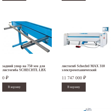
задний упор на 750 мм для
листогиб Schechtl MAX 310
листогиба SCHECHTL LBX
электромеханический
0
11 747 000
₽
₽