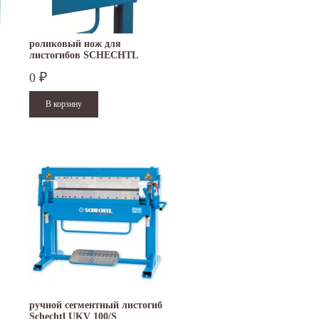
роликовый нож для
листогибов SCHECHTL
UK/UKV
0
₽
ручной сегментный листогиб
Schechtl UKV 100/S