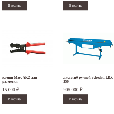
3.50 мм
MAX 100
MAB 150
MAZ 200
MAE 250
4.00 мм
MAB 100
MAE 200
RAS 78.30
4.50 мм
RA
5.00 мм
76.4
6.00 мм
RAS 76.30
истогиб - станок для гибки листового металла. При помощи листогиба можно изготавли
азначения. Листогибы используются для производства доборных элементов, профилей и 
зготовления деталей коробчатой конфигурации используются
сегментные листогибы
.
ы предлагаем листогибы с поворотной балкой известных немецких производителей
Sche
клещи Masc AKZ для
листогиб ручной Schechtl LBX
разметки
250
15 000
905 000
₽
₽