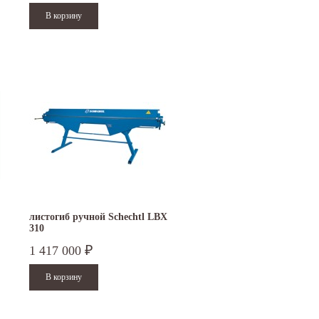
S
0
вать детали различной конфигурации и
других изделий из листового металла. Для
chtl
и
RAS
.
листогиб ручной Schechtl LBX
310
1 417 000
₽