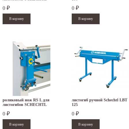
KS/KSV
0
0
₽
₽
роликовый нож RS L для
листогиб ручной Schechtl LBT
листогибов SCHECHTL
125
HBM/HA
0
0
₽
₽