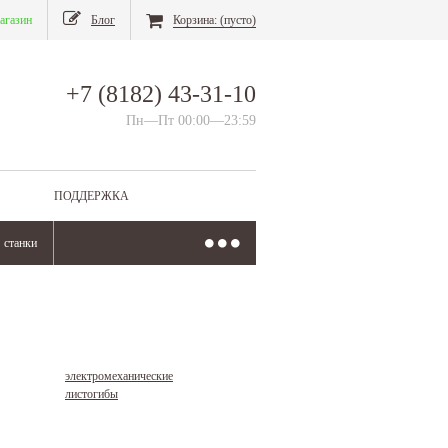
агазин
Блог
Корзина:
(пусто)
+7 (8182) 43-31-10
Пн—Пт 00:00—23:59
ПОДДЕРЖКА
станки
электромеханические
листогибы