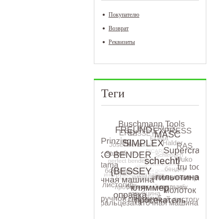
Покупателю
Возврат
Реквизиты
Л
н
Теги
и
М