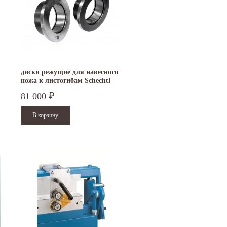
"Металл-Экспо'2024", которая пройдет с
9 до 18 часов; с...
29...
Читать дальше
Читать дальше
диски режущие для навесного
ножа к листогибам Schechtl
81 000
₽