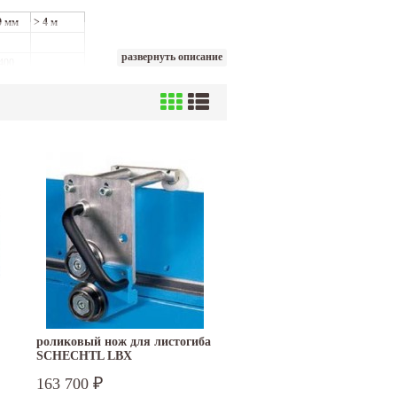
0 мм
> 4 м
развернуть описание
400
 400
 400
RAS XXL
 400
 400
S
роликовый нож для листогиба
0
SCHECHTL LBX
S
0
163 700
₽