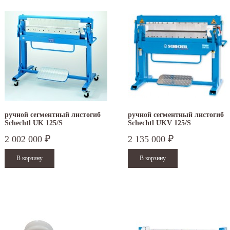
ручной сегментный листогиб
ручной сегментный листогиб
Schechtl UK 125/S
Schechtl UKV 125/S
2 002 000
2 135 000
₽
₽
.12.2025
30.04.2025
ежим работы офисов в новогодние
30 апреля - работаем в обычном режиме с
аздники 2025 - 2026 г.: г. Москва: 29, 30
01 по 04 мая - выходные дни с 05 по 07 м