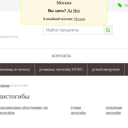
Москва
Валюта:
М
Вы здесь?
Да
Нет
Ближайший магазин:
Москва
Архангельске
КОНТАКТЫ
ножницы по металлу
роликовые листогибы WUKO
ручной инструмент
лавная
»
листогибы
листогибы
ополнительное оборудование для
ручные
сегментные
истогибов
листогибы
листогибы