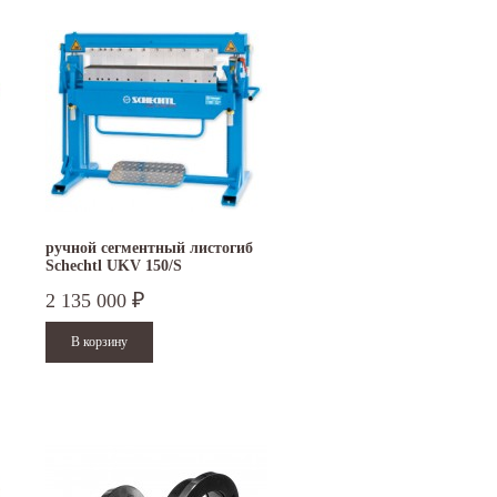
ручной сегментный листогиб
Schechtl UKV 150/S
2 135 000
₽
15.10.2024
29.12.2023
Приглашаем посетить наш стенд на 30-й
Режим работы офисов в Москве и
ая
Международной промышленной выставке
Петербурге. Москва. 29 декабря 20