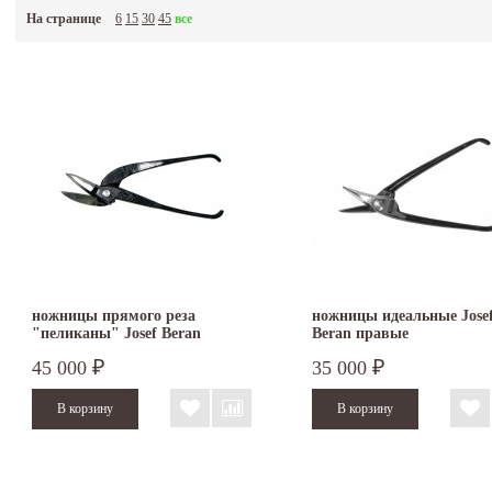
ручные ножницы по металлу Beran можно в наших офисах, либо с доставкой непосред
На странице
6
15
30
45
все
ножницы прямого реза
ножницы идеальные Jose
"пеликаны" Josef Beran
Beran правые
45 000
35 000
₽
₽