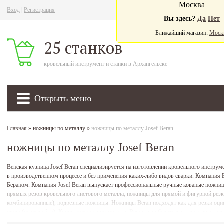
Москва
Вход
|
Регистрация
Ва
Вы здесь?
Да
Нет
Ближайший магазин:
Моск
25 станков
кровельный инструмент и станки в Архангельске
Открыть меню
Главная
»
ножницы по металлу
»
ножницы по металлу Josef Beran
ножницы по металлу Josef Beran
Венская кузница Josef Beran специализируется на изготовлении кровельного инстру
в производственном процессе и без применения каких-либо видов сварки. Компания 
Бераном. Компания Josef Beran выпускает профессиональные ручные кованые ножн
прямых резов кровельного листового металла, ножницы для прямой и фигурной резки
комбинированные), подрезные ножницы. Ножницы Beran подходят как для резки оцин
стали (нержавейки). Купив ножницы по металлу Beran, вы убедитесь в качестве изд
технологий и сохранение многолетних традиций производства качественного инстру