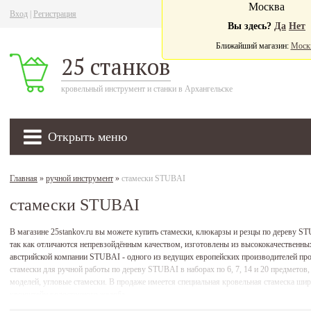
Москва
Вход
|
Регистрация
Ва
Вы здесь?
Да
Нет
Ближайший магазин:
Моск
25 станков
кровельный инструмент и станки в Архангельске
Открыть меню
Главная
»
ручной инструмент
»
стамески STUBAI
стамески STUBAI
В магазине 25stankov.ru вы можете купить стамески, клюкарзы и резцы по дереву 
так как отличаются непревзойдённым качеством, изготовлены из высококачественны
австрийской компании STUBAI - одного из ведущих европейских производителей пр
стамески для ручной работы по дереву STUBAI в наборах по 6, 7, 14 и 20 предметов
моделей, угловые стамески. В продаже имеется специальная кровельная стамеска ши
кронштейн водосточного желоба.