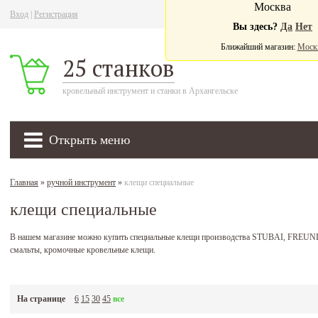
Москва
Вход
|
Регистрация
Ва
Вы здесь?
Да
Нет
Ближайший магазин:
Моск
25 станков
кровельный инструмент и станки в Архангельске
Открыть меню
Главная
»
ручной инструмент
»
клещи специальные
клещи специальные
В нашем магазине можно купить специальные клещи производства STUBAI, FREUND,
смальты, кромочные кровельные клещи.
На странице
6
15
30
45
все