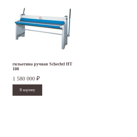
гильотина ручная Schechtl HT
100
1 580 000
₽