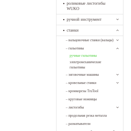
роликовые листогибы
WUKO
ручной инструмент
станки
–
вальцовочные станки (вальцы)
–
гильотины
ручные гильотины
электромеханические
гильотины
–
зиговочные машины
–
кровельные станки
–
кромкорезы TruTool
–
круговые ножницы
–
листогибы
–
продольная резка металла
–
разматыватели