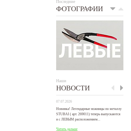
Последние
ФОТОГРАФИИ
Наши
НОВОСТИ
07.07.2026
29
Новинка! Легендарные ножницы по металлу
Р
STUBAI ( арт. 269011) теперь выпускаются
пр
и с ЛЕВЫМ расположением...
де
31
Читать дальше