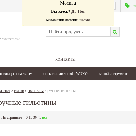
Москва
Валюта:
М
Вы здесь?
Да
Нет
Ближайший магазин:
Москва
Архангельске
КОНТАКТЫ
ножницы по металлу
роликовые листогибы WUKO
ручной инструмент
лавная
»
станки
»
гильотины
»
ручные гильотины
ручные гильотины
На странице
6
15
30
45
все