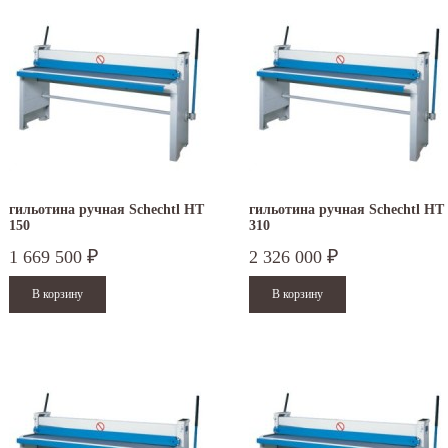
гильотина ручная Schechtl HT
гильотина ручная Schechtl HT
150
310
1 669 500
2 326 000
₽
₽