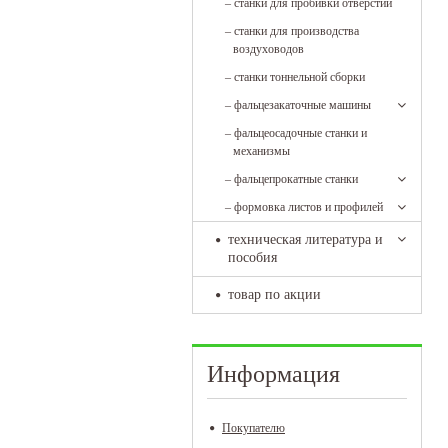
–
станки для пробивки отверстий
–
станки для производства
воздуховодов
–
станки тоннельной сборки
–
фальцезакаточные машины
–
фальцеосадочные станки и
механизмы
–
фальцепрокатные станки
–
формовка листов и профилей
техническая литература и
пособия
товар по акции
Информация
Покупателю