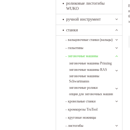
роликовые листогибы
Е
WUKO
п
б
ручной инструмент
з
станки
–
вальцовочные станки (вальцы)
–
гильотины
–
зиговочные машины
зиговочные машины Prinzing
зиговочные машины RAS
зиговочные машины
Schwartmanns
зиговочные ролики
опции для зиговочных машин
–
кровельные станки
–
кромкорезы TruTool
–
круговые ножницы
–
листогибы