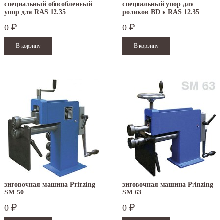
специальный обособленный
специальный упор для
упор для RAS 12.35
роликов BD к RAS 12.35
0
0
₽
₽
зиговочная машина Prinzing
зиговочная машина Prinzing
SM 50
SM 63
0
0
₽
₽