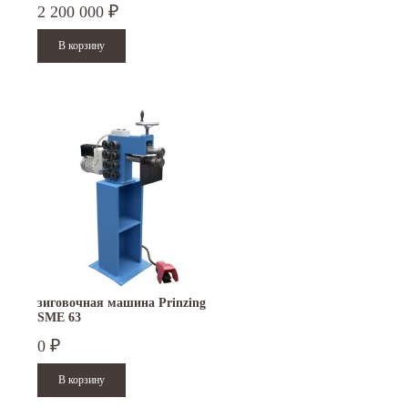
2 200 000
₽
зиговочная машина Prinzing
SMЕ 63
0
₽