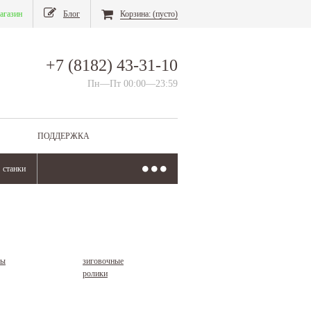
агазин
Блог
Корзина:
(пусто)
+7 (8182) 43-31-10
Пн—Пт 00:00—23:59
ПОДДЕРЖКА
станки
ны
зиговочные
ролики