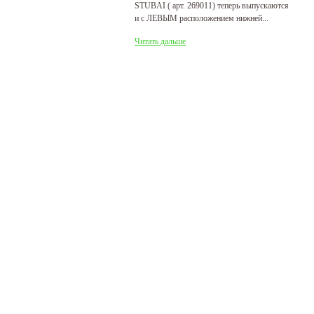
STUBAI ( арт. 269011) теперь выпускаются
пр
и с ЛЕВЫМ расположением нижней...
де
Читать дальше
Ч