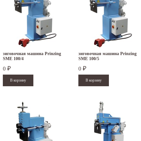
зиговочная машина Prinzing
зиговочная машина Prinzing
SMЕ 100/4
SMЕ 100/5
0
0
₽
₽
.12.2025
30.04.2025
ежим работы офисов в новогодние
30 апреля - работаем в обычном режиме с