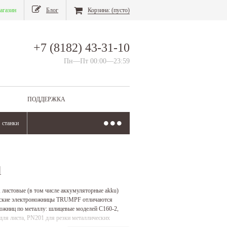
агазин
Блог
Корзина:
(пусто)
+7 (8182) 43-31-10
Пн—Пт 00:00—23:59
ПОДДЕРЖКА
станки
l
 листовые (в том числе аккумуляторные akku)
арские электроножницы TRUMPF отличаются
ожниц по металлу: шлицевые моделей C160-2,
для листа, PN201 для резки металлических