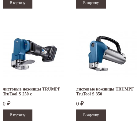
листовые ножницы TRUMPF
листовые ножницы TRUMPF
TruTool S 250 с
TruTool S 350
аккумулятором
0
0
₽
₽