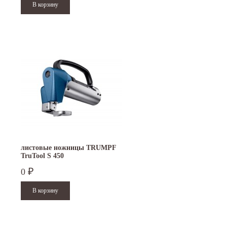
листовые ножницы TRUMPF
TruTool S 450
0
₽