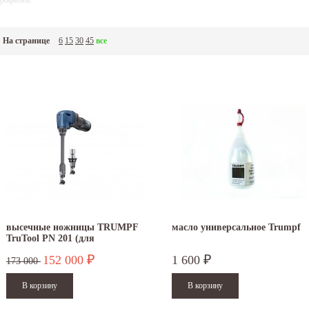
рофилей.
На странице
6
15
30
45
все
высечные ножницы TRUMPF
масло универсальное Trumpf
TruTool PN 201 (для
профнастила)
152 000
1 600
₽
₽
173 000