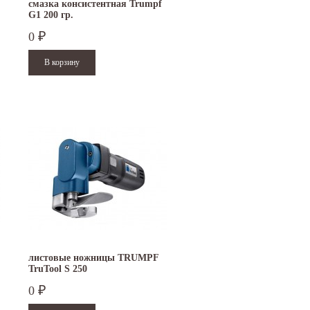
смазка консистентная Trumpf
G1 200 гр.
0
₽
листовые ножницы TRUMPF
TruTool S 250
0
₽