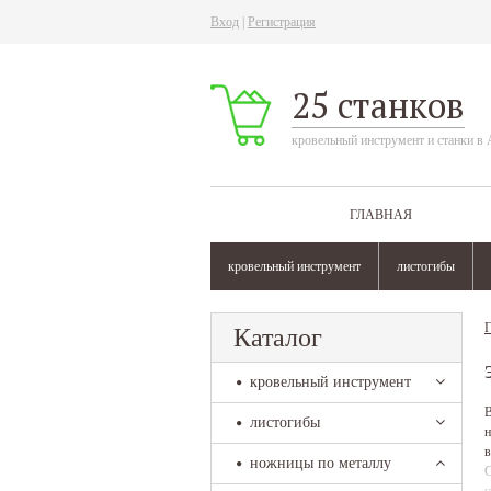
Вход
|
Регистрация
25 станков
кровельный инструмент и станки в 
ГЛАВНАЯ
кровельный инструмент
листогибы
Г
Каталог
кровельный инструмент
В
листогибы
н
в
ножницы по металлу
C