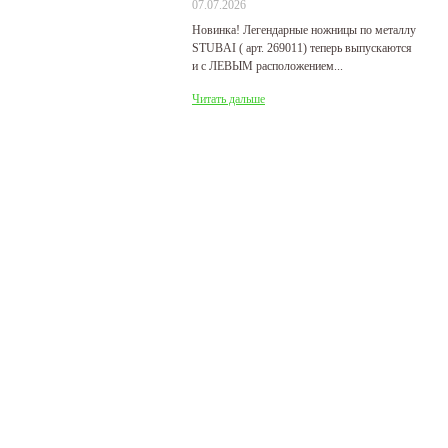
07.07.2026
29
Новинка! Легендарные ножницы по металлу
Р
STUBAI ( арт. 269011) теперь выпускаются
пр
и с ЛЕВЫМ расположением...
де
Читать дальше
Ч