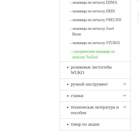
п
–
ножницы по металлу EDMA
–
ножницы по металлу ERDI
–
ножницы по металлу FREUND
–
ножницы по металлу Josef
Beran
–
ножницы по металлу STUBAI
–
электрические ножницы по
металлу TruTool
роликовые листогибы
WUKO
ручной инструмент
станки
техническая литература и
пособия
товар по акции