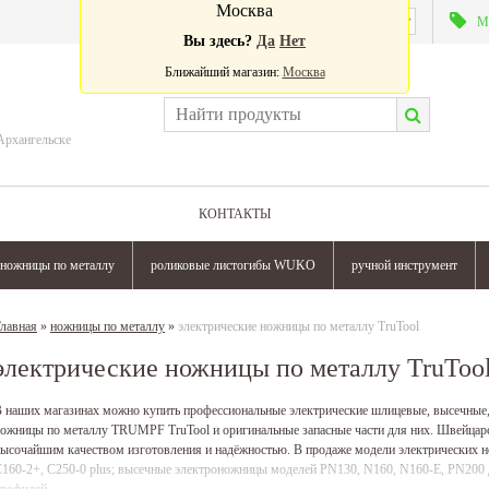
Москва
Валюта:
М
Вы здесь?
Да
Нет
Ближайший магазин:
Москва
Архангельске
КОНТАКТЫ
ножницы по металлу
роликовые листогибы WUKO
ручной инструмент
лавная
»
ножницы по металлу
»
электрические ножницы по металлу TruTool
электрические ножницы по металлу TruToo
 наших магазинах можно купить профессиональные электрические шлицевые, высечные,
ожницы по металлу TRUMPF TruTool и оригинальные запасные части для них. Швейц
ысочайшим качеством изготовления и надёжностью. В продаже модели электрических н
160-2+, C250-0 plus; высечные электроножницы моделей PN130, N160, N160-E, PN200 