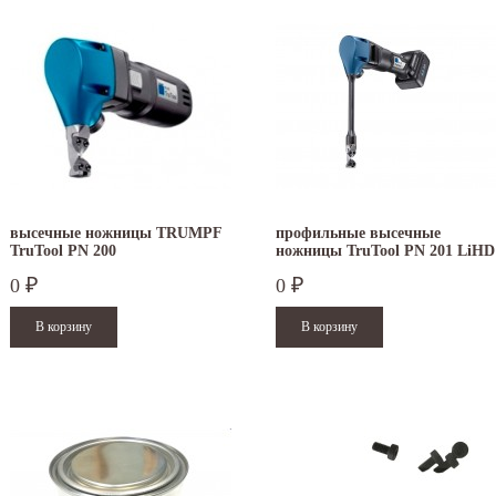
высечные ножницы TRUMPF
профильные высечные
TruTool PN 200
ножницы TruTool PN 201 LiHD
аккумулятор 18 В
0
0
₽
₽