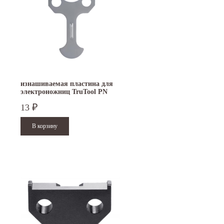
изнашиваемая пластина для
электроножниц TruTool PN
200/201
13
₽