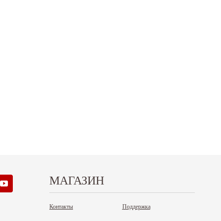
.12.2025
30.04.2025
ежим работы офисов в новогодние
30 апреля - работаем в обычном режиме с
аздники 2025 - 2026 г.: г. Москва: 29, 30
01 по 04 мая - выходные дни с 05 по 07 м
кабря - работаем в обычном...
- работаем в...
итать дальше
Читать дальше
МАГАЗИН
Контакты
Поддержка