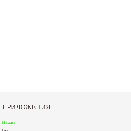
15.10.2024
29.12.2023
Приглашаем посетить наш стенд на 30-й
Режим работы офисов в Москве и
ая
Международной промышленной выставке...
Петербурге. Москва. 29 декабря 20
9 до 18 часов; с...
Читать дальше
Читать дальше
ПРИЛОЖЕНИЯ
Магазин
Блог