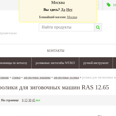
Москва
Валюта:
М
Вы здесь?
Да
Нет
Ближайший магазин:
Москва
Архангельске
КОНТАКТЫ
ножницы по металлу
роликовые листогибы WUKO
ручной инструмент
лавная
»
станки
»
зиговочные машины
»
зиговочные ролики
»
ролики для зиговочных 
ролики для зиговочных машин RAS 12.65
На странице
6
15
30
45
все