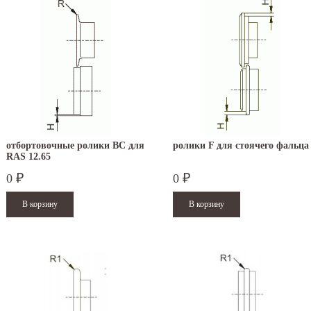
отбортовочные ролики BC для
ролики F для стоячего фальца
RAS 12.65
0
0
₽
₽