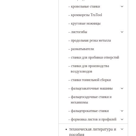
–
кровельные станки
–
кромкорезы TruTool
–
круговые ножницы
–
листогибы
–
продольная резка металла
–
разматыватели
–
станки для пробивки отверстий
–
станки для производства
воздуховодов
–
станки тоннельной сборки
–
фальцезакаточные машины
–
фальцеосадочные станки и
механизмы
–
фальцепрокатные станки
–
формовка листов и профилей
техническая литература и
пособия