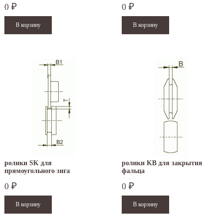
0
0
₽
₽
ролики SK для
ролики KB для закрытия
прямоугольного зига
фальца
0
0
₽
₽