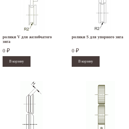
ролики V для желобчатого
ролики S для упорного зига
зига
0
0
₽
₽