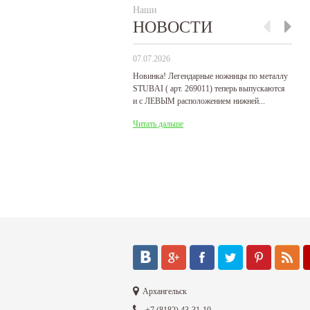
Наши
НОВОСТИ
07.07.2026
29
Новинка! Легендарные ножницы по металлу
Р
STUBAI ( арт. 269011) теперь выпускаются
пр
и с ЛЕВЫМ расположением нижней...
де
Читать дальше
Ч
Архангельск