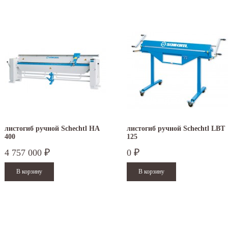
листогиб ручной Schechtl HA
листогиб ручной Schechtl LBT
400
125
4 757 000
0
₽
₽