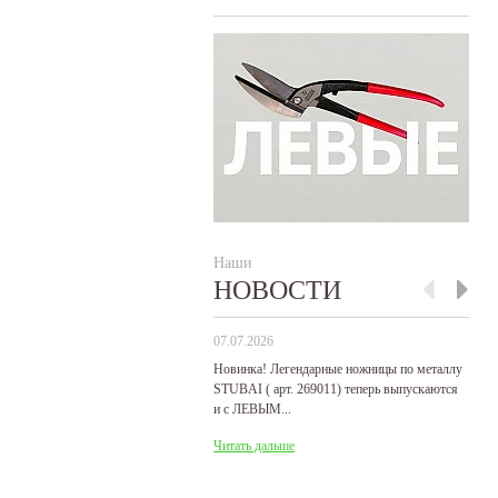
Наши
НОВОСТИ
07.07.2026
29
Новинка! Легендарные ножницы по металлу
Р
STUBAI ( арт. 269011) теперь выпускаются
пр
и с ЛЕВЫМ...
де
Читать дальше
Ч