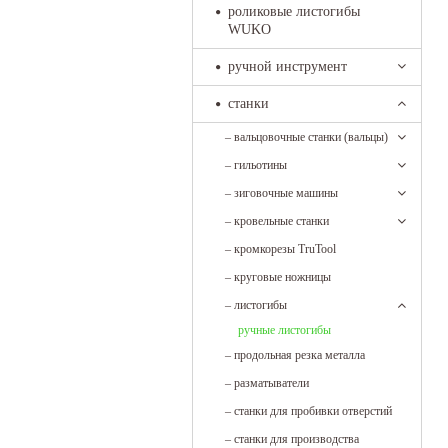
роликовые листогибы
WUKO
ручной инструмент
станки
–
вальцовочные станки (вальцы)
–
гильотины
–
зиговочные машины
–
кровельные станки
–
кромкорезы TruTool
–
круговые ножницы
–
листогибы
ручные листогибы
–
продольная резка металла
–
разматыватели
–
станки для пробивки отверстий
–
станки для производства