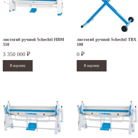
листогиб ручной Schechtl HBM
листогиб ручной Schechtl TBX
310
100
3 350 000
0
₽
₽