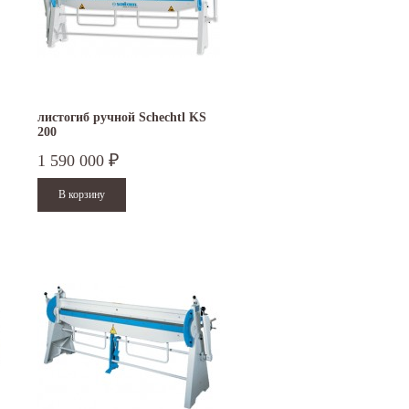
листогиб ручной Schechtl KS
200
1 590 000
₽