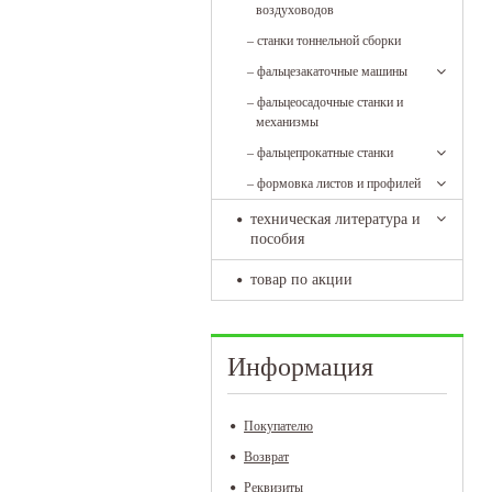
воздуховодов
–
станки тоннельной сборки
–
фальцезакаточные машины
–
фальцеосадочные станки и
механизмы
–
фальцепрокатные станки
–
формовка листов и профилей
техническая литература и
пособия
товар по акции
Информация
Покупателю
Возврат
Реквизиты