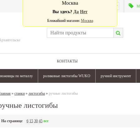
Москва
Валюта:
М
Вы здесь?
Да
Нет
Ближайший магазин:
Москва
Архангельске
КОНТАКТЫ
ножницы по металлу
роликовые листогибы WUKO
ручной инструмент
лавная
»
станки
»
листогибы
»
ручные листогибы
ручные листогибы
На странице
6
15
30
45
все