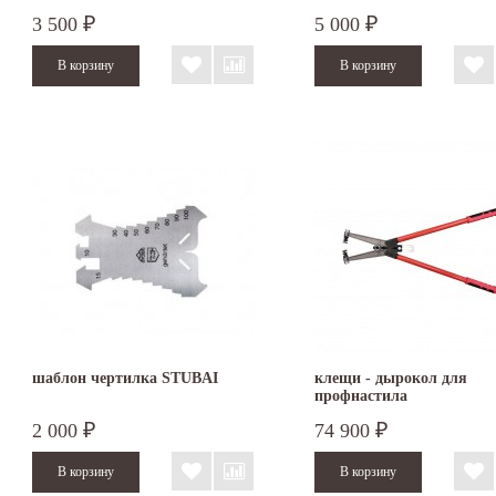
3 500
5 000
₽
₽
шаблон чертилка STUBAI
клещи - дырокол для
профнастила
2 000
74 900
₽
₽