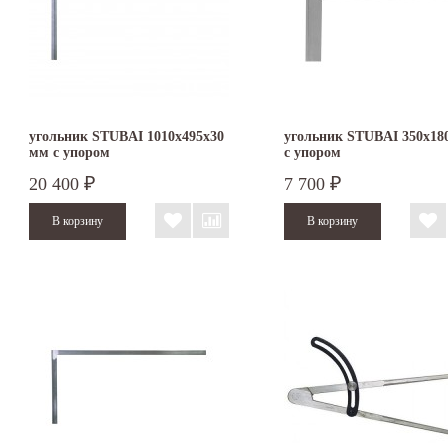
угольник STUBAI 1010х495х30
угольник STUBAI 350х18
мм с упором
с упором
20 400
7 700
₽
₽