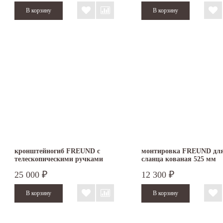
кронштейногиб FREUND с
монтировка FREUND дл
телескопическими ручками
сланца кованая 525 мм
600/700/800 мм
25 000
12 300
₽
₽