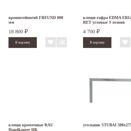
кронштейногиб FREUND 800
клещи-гофра EDMA ER
мм
RET угловые 3 лезвия
18 800
4 700
₽
₽
клещи кромочные RAU
угольник STUBAI 500х27
Handkanter HK