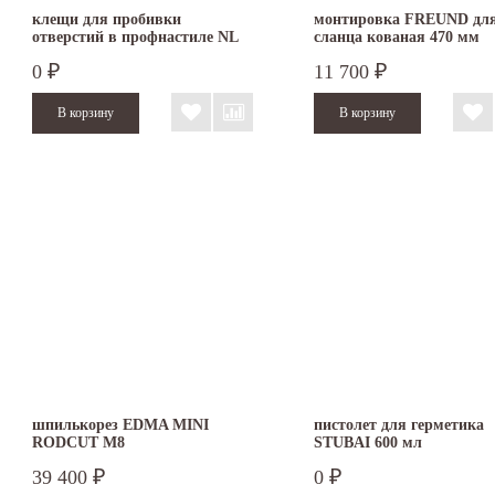
клещи для пробивки
монтировка FREUND дл
отверстий в профнастиле NL
сланца кованая 470 мм
0
11 700
₽
₽
шпилькорез EDMA MINI
пистолет для герметика
RODCUT M8
STUBAI 600 мл
39 400
0
₽
₽