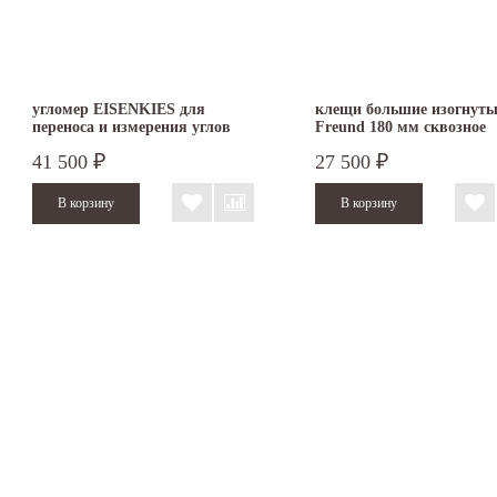
угломер EISENKIES для
клещи большие изогнуты
переноса и измерения углов
Freund 180 мм сквозное
500 х 250 мм
соединение
41 500
27 500
₽
₽