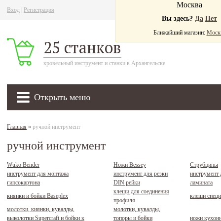
Москва
Вход
|
Регистрация
Ва
Вы здесь?
Да
Нет
Ближайший магазин:
Моск
25 станков
кровельный инструмент и станки в Архангельске
Открыть меню
Главная
»
ручной инструмент
ручной инструмент
Wuko Bender
Ножи Bessey
Струбцины
инструмент для монтажа
инструмент для резки
инструмент 
гипсокартона
DIN рейки
ламината
клещи для соединения
киянки и бойки Baseplex
клещи спец
профиля
молотки, киянки, кувалды,
молотки, кувалды,
выколотки Supercraft и бойки к
топоры и бойки
ножи кухонн