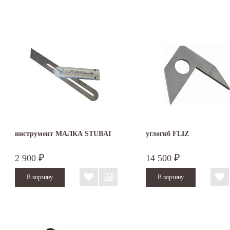
инструмент МАЛКА STUBAI
углогиб FLIZ
2 900
14 500
₽
₽