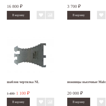
16 800
3 700
₽
₽
шаблон чертилка NL
ножницы высечные Malc
1 100
20 000
₽
₽
1 400