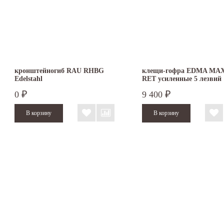
кронштейногиб RAU RHBG
клещи-гофра EDMA MAX
Edelstahl
RET усиленные 5 лезвий
0
9 400
₽
₽