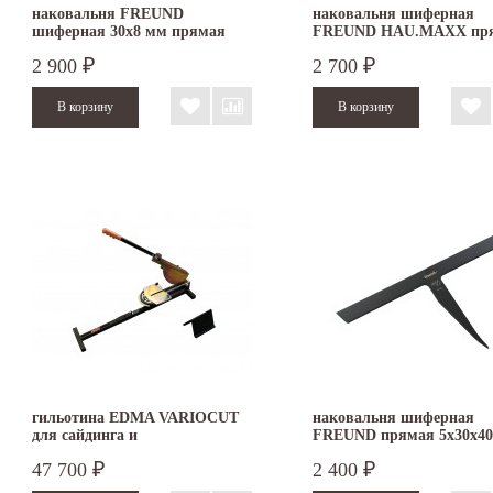
наковальня FREUND
наковальня шиферная
шиферная 30х8 мм прямая
FREUND HAU.MAXX пр
2 900
2 700
₽
₽
гильотина EDMA VARIOCUT
наковальня шиферная
для сайдинга и
FREUND прямая 5х30х40
фиброцементных панелей
47 700
2 400
₽
₽