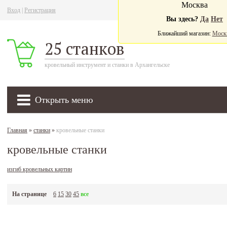
Москва
Вход
|
Регистрация
Ва
Вы здесь?
Да
Нет
Ближайший магазин:
Моск
25 станков
кровельный инструмент и станки в Архангельске
Открыть меню
Главная
»
станки
»
кровельные станки
кровельные станки
изгиб кровельных картин
На странице
6
15
30
45
все