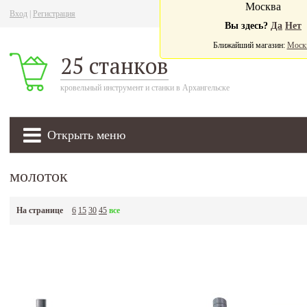
Москва
Вход
|
Регистрация
Ва
Вы здесь?
Да
Нет
Ближайший магазин:
Моск
25 станков
кровельный инструмент и станки в Архангельске
Открыть меню
молоток
На странице
6
15
30
45
все