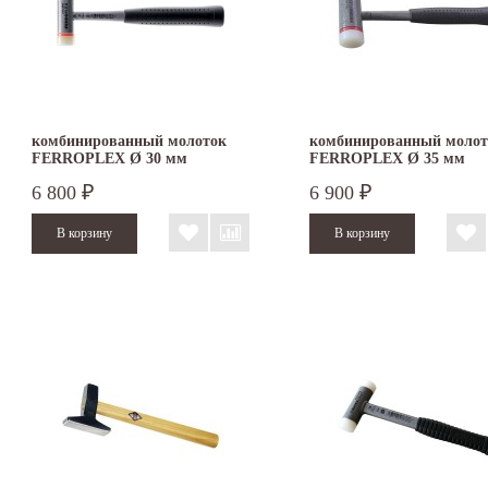
комбинированный молоток
комбинированный молот
FERROPLEX Ø 30 мм
FERROPLEX Ø 35 мм
стальной и нейлоновый боёк
стальной и нейлоновый б
6 800
6 900
₽
₽
3677.035