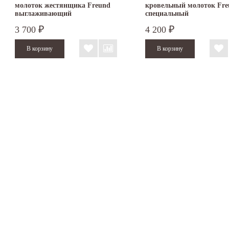
молоток жестянщика Freund
кровельный молоток Fre
выглаживающий
специальный
3 700
4 200
₽
₽