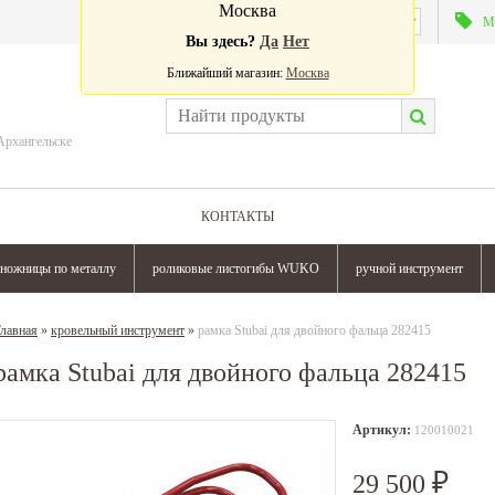
Москва
Валюта:
М
Вы здесь?
Да
Нет
Ближайший магазин:
Москва
Архангельске
КОНТАКТЫ
ножницы по металлу
роликовые листогибы WUKO
ручной инструмент
лавная
»
кровельный инструмент
»
рамка Stubai для двойного фальца 282415
рамка Stubai для двойного фальца 282415
Артикул:
120010021
29 500
₽