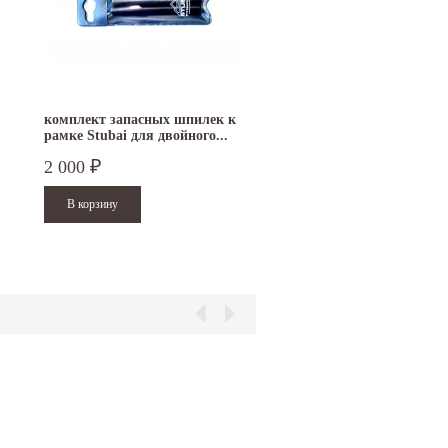
комплект запасных шпилек к
фальцезакаточная маши
рамке Stubai для двойного...
ACCU SEAMER (Falz Se
II steps)
2 000
348 000
₽
₽