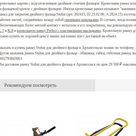
ровельных картин с подготовленным двойным стоячим фальцем. Кровельная рамка испо
а фальцевой кровле с двойным фальцем. Иногда кровельные рамки называют "машинки 
амка для закрытия двойного фальца Stubai (арт. 282415, 02.25.02.00, А.2824.15) изготов
абочих частей, соединённых между собой
сменными шпильками
. В случаях, когда возн
беспечивающих более мягкий контакт с металлом и его покрытиями, мы рекомендуем 
K-7
и
K-8
и
кровельную рамку Perfect с пластиковыми накладками
. Кровельную рамку дл
ожно купить по хорошей цене в наших магазинах или с доставкой на объект.
аказать и купить рамку Stubai для двойного фальца в Архангельске можно по телефону:
ругие названия рамки Stubai для двойного фальца - обжимки, гибки, гибочная рамка, м
002793843063
ы доставим рамку Stubai для двойного фальца в Архангельск по цене 29 500
максима
₽
Рекомендуем посмотреть