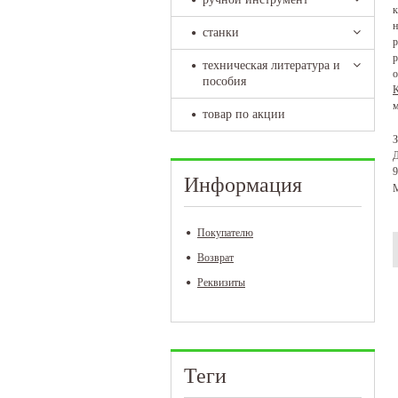
к
н
станки
р
р
техническая литература и
о
пособия
м
товар по акции
З
Д
9
Информация
М
Покупателю
Возврат
Реквизиты
Теги