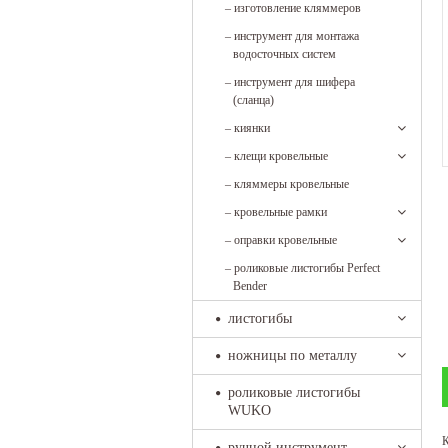
–
изготовление кляммеров
–
инструмент для монтажа
водосточных систем
–
инструмент для шифера
(сланца)
–
киянки
–
клещи кровельные
–
кляммеры кровельные
–
кровельные рамки
–
оправки кровельные
–
роликовые листогибы Perfect
Bender
листогибы
ножницы по металлу
роликовые листогибы
WUKO
К
ручной инструмент