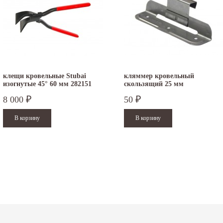
клещи кровельные Stubai
кляммер кровельный
изогнутые 45° 60 мм 282151
скользящий 25 мм
.12.2025
30.04.2025
8 000
50
₽
₽
ежим работы офисов в новогодние
30 апреля - работаем в обычном режиме с
аздники 2025 - 2026 г.: г. Москва: 29, 30
01 по 04 мая - выходные дни с 05 по 07 м
кабря - работаем в обычном...
- работаем в обычном режиме с 08 по...
итать дальше
Читать дальше