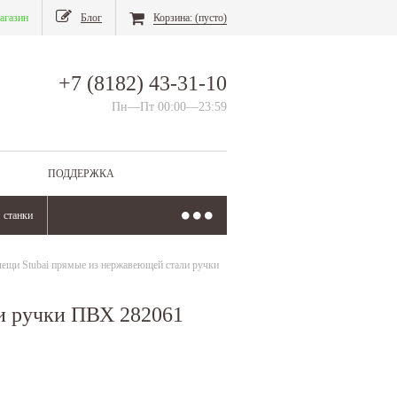
агазин
Блог
Корзина:
(пусто)
+7 (8182) 43-31-10
Пн—Пт 00:00—23:59
ПОДДЕРЖКА
станки
лещи Stubai прямые из нержавеющей стали ручки
и ручки ПВХ 282061