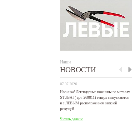
Наши
НОВОСТИ
07.07.2026
29
Новинка! Легендарные ножницы по металлу
Р
STUBAI ( арт. 269011) теперь выпускаются
пр
и с ЛЕВЫМ расположением нижней
де
режущей...
Ч
Читать дальше