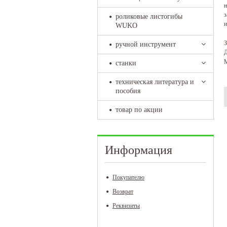
н
з
роликовые листогибы
и
WUKO
З
ручной инструмент
Д
М
станки
техническая литература и
пособия
товар по акции
Информация
Покупателю
Возврат
Реквизиты