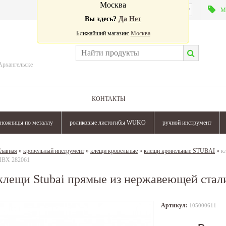
Москва
Валюта:
М
Вы здесь?
Да
Нет
Ближайший магазин:
Москва
Архангельске
КОНТАКТЫ
ножницы по металлу
роликовые листогибы WUKO
ручной инструмент
лавная
»
кровельный инструмент
»
клещи кровельные
»
клещи кровельные STUBAI
»
к
ПВХ 282061
клещи Stubai прямые из нержавеющей стал
Артикул:
105000611