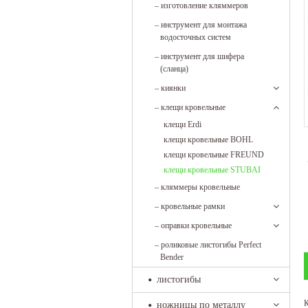
–
изготовление кляммеров
–
инструмент для монтажа
водосточных систем
–
инструмент для шифера
(сланца)
–
киянки
–
клещи кровельные
клещи Erdi
клещи кровельные BOHL
клещи кровельные FREUND
клещи кровельные STUBAI
–
кляммеры кровельные
–
кровельные рамки
–
оправки кровельные
–
роликовые листогибы Perfect
Bender
листогибы
К
ножницы по металлу