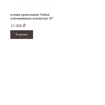
клещи кровельные Stubai
круглогубцы кровельны
алюминиевые изогнутые 45°
Stubai 260 мм 281002
60 мм
15 000
7 800
₽
₽
15.10.2024
29.12.2023
Приглашаем посетить наш стенд на 30-й
Режим работы офисов в Москве и
ая
Международной промышленной выставке
Петербурге. Москва. 29 декабря 20
"Металл-Экспо'2024",...
9 до 18 часов; с 30 декабря 2023 г.,
Читать дальше
Читать дальше