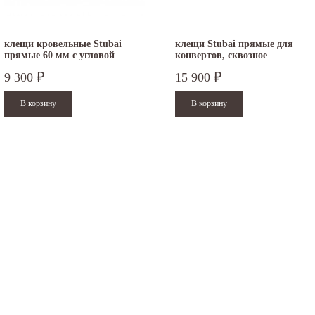
клещи кровельные Stubai
клещи Stubai прямые для
прямые 60 мм с угловой
конвертов, сквозное
функцией...
соединение...
9 300
15 900
₽
₽
.12.2025
30.04.2025
ежим работы офисов в новогодние
30 апреля - работаем в обычном режиме с
аздники 2025 - 2026 г.: г. Москва: 29, 30
01 по 04 мая - выходные дни с 05 по 07 м
кабря - работаем в обычном режиме, с...
- работаем в обычном режиме с 08 по 11...
итать дальше
Читать дальше