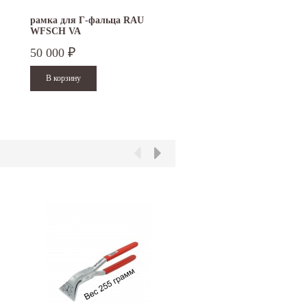
рамка для Г-фальца RAU
рамка RAU WDF VA для
WFSCH VA
закрытия двойного фал
50 000
65 000
₽
₽