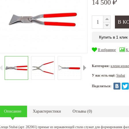
14 500
₽
Купить в 1 клик
В избранное
К
Категория:
клещи кров
У нас есть ещё:
Stubai
Поделиться:
Описание
Характеристики
Отзывы
(
0
)
лещи Stubai (арт. 282061) прямые из нержавеющей стали служат для формирования фал