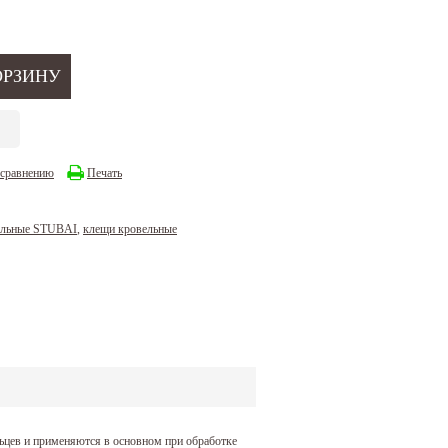
 сравнению
Печать
ельные STUBAI
,
клещи кровельные
ьцев и применяются в основном при обработке