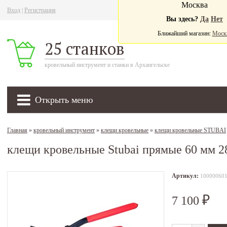
Москва
Вход
|
Регистрация
Ва
Вы здесь?
Да
Нет
Ближайший магазин:
Моск
25 станков
кровельный инструмент и станки в Архангельске
Открыть меню
Главная
»
кровельный инструмент
»
клещи кровельные
»
клещи кровельные STUBAI
клещи кровельные Stubai прямые 60 мм 2
Артикул:
10000060
7 100
₽