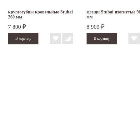
круглогубцы кровельные Stubai
клещи Stubai изогнутые 90
260 мм
мм
7 800
8 900
₽
₽