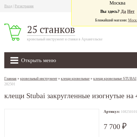
Москва
Вход
|
Регистрация
Ва
Вы здесь?
Да
Нет
Ближайший магазин:
Моск
25 станков
кровельный инструмент и станки в Архангельске
Открыть меню
Главная
»
кровельный инструмент
»
клещи кровельные
»
клещи кровельные STUBAI
282501
клещи Stubai закругленные изогнутые на 
Артикул:
10825010
7 700
₽