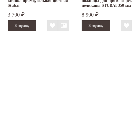
киянка прямоугольная цветная
ножницы для прямого рез
Stubai
пеликаны STUBAI 350 мм
ПВХ...
3 700
8 900
₽
₽