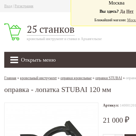
Москва
Вход
|
Регистрация
Ва
Вы здесь?
Да
Нет
Ближайший магазин:
Моск
25 станков
кровельный инструмент и станки в Архангельске
Открыть меню
Главная
»
кровельный инструмент
»
оправки кровельные
»
оправки STUBAI
»
оправ
оправка - лопатка STUBAI 120 мм
Артикул:
14000120
21 000
₽