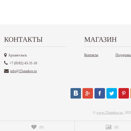
КОНТАКТЫ
МАГАЗИН
Контакты
Поддержк
Архангельск
+7 (8182) 43-31-10
info@25stankov.ru
©
www.25stankov.ru
, 202
(
0
)
(
0
)