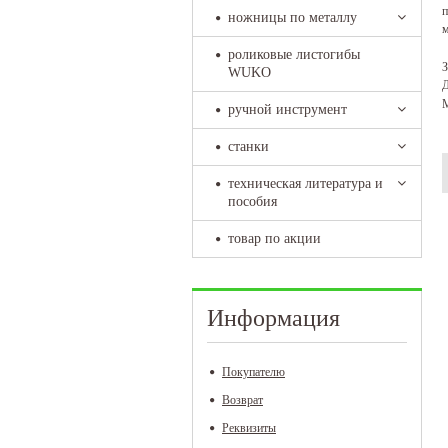
п
ножницы по металлу
м
роликовые листогибы
З
WUKO
Д
М
ручной инструмент
станки
техническая литература и
пособия
товар по акции
Информация
Покупателю
Возврат
Реквизиты