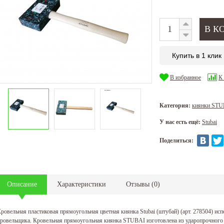
Купить в 1 клик
В избранное
К
Категория:
киянки STU
У нас есть ещё:
Stubai
Поделиться:
Описание
Характеристики
Отзывы
(
0
)
ровельная пластиковая прямоугольная цветная киянка Stubai (штубай) (арт. 278504) ис
ровельщика. Кровельная прямоугольная киянка STUBAI изготовлена из ударопрочного 