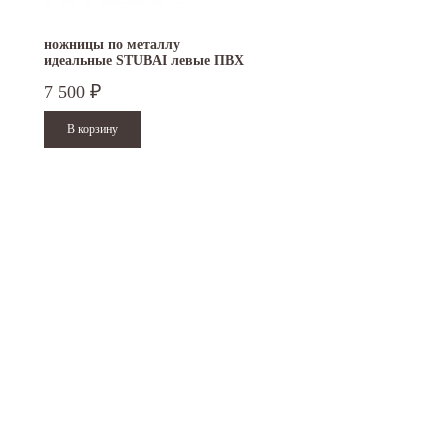
ножницы по металлу
идеальные STUBAI левые ПВХ
270511
7 500
₽
15.10.2024
29.12.2023
Приглашаем посетить наш стенд на 30-й
Режим работы офисов в Москве и
ая
Международной промышленной выставке
Петербурге. Москва. 29 декабря 20
"Металл-Экспо'2024", которая...
9 до 18 часов; с 30...
Читать дальше
Читать дальше