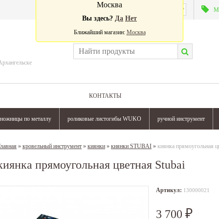
Москва
Валюта:
М
Вы здесь?
Да
Нет
Ближайший магазин:
Москва
Архангельске
КОНТАКТЫ
ножницы по металлу
роликовые листогибы WUKO
ручной инструмент
лавная
»
кровельный инструмент
»
киянки
»
киянки STUBAI
»
киянка прямоугольная цв
киянка прямоугольная цветная Stubai
Артикул:
130000021
3 700
₽