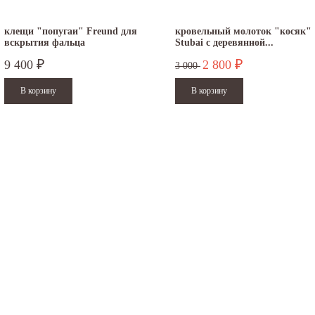
клещи "попугаи" Freund для
кровельный молоток "косяк"
вскрытия фальца
Stubai с деревянной...
9 400
2 800
₽
₽
3 000
.12.2025
30.04.2025
ежим работы офисов в новогодние
30 апреля - работаем в обычном режиме с
аздники 2025 - 2026 г.: г. Москва: 29, 30
01 по 04 мая - выходные дни с 05 по 07 м
кабря - работаем в...
- работаем в обычном режиме с...
итать дальше
Читать дальше