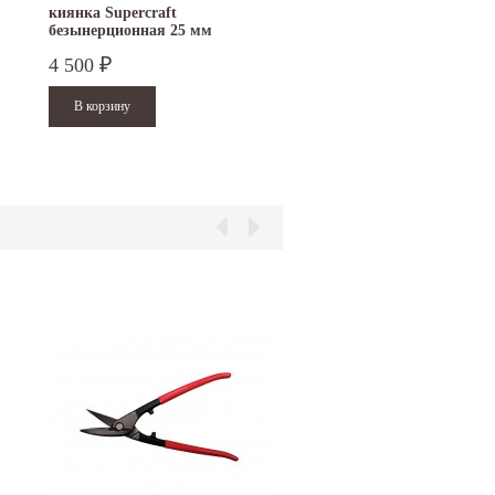
киянка Supercraft
рукоятка для киянок Stu
безынерционная 25 мм
3366.025
4 500
800
₽
₽