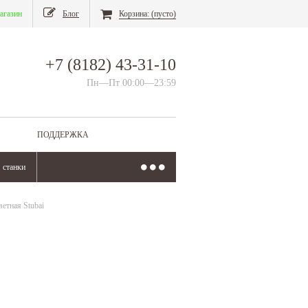
агазин
Блог
Корзина:
(пусто)
+7 (8182) 43-31-10
Пн—Пт 00:00—23:59
ПОДДЕРЖКА
станки
етная Stubai