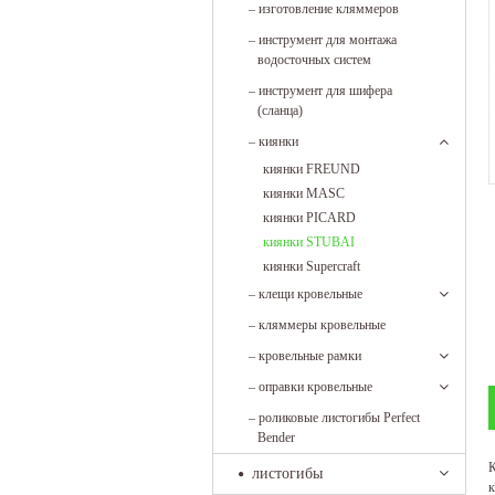
–
изготовление кляммеров
–
инструмент для монтажа
водосточных систем
–
инструмент для шифера
(сланца)
–
киянки
киянки FREUND
киянки MASC
киянки PICARD
киянки STUBAI
киянки Supercraft
–
клещи кровельные
–
кляммеры кровельные
–
кровельные рамки
–
оправки кровельные
–
роликовые листогибы Perfect
Bender
К
листогибы
к