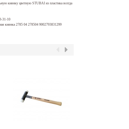
льную киянку цветную STUBAI из пластика всегда
3-31-10
ьная киянка 2785 04 278504 9002793831299
.