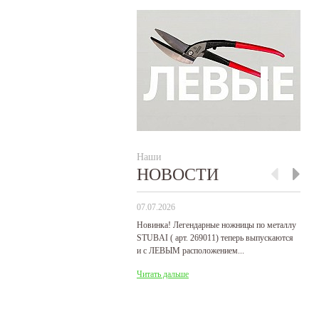
Наши
НОВОСТИ
07.07.2026
29
Новинка! Легендарные ножницы по металлу
Р
STUBAI ( арт. 269011) теперь выпускаются
пр
и с ЛЕВЫМ расположением...
де
Читать дальше
Ч