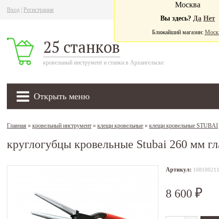
Москва
Вход
|
Регистрация
Ва
Вы здесь?
Да
Нет
Ближайший магазин:
Моск
25 станков
кровельный инструмент и станки в Архангельске
Открыть меню
Главная
»
кровельный инструмент
»
клещи кровельные
»
клещи кровельные STUBAI
круглогубцы кровельные Stubai 260 мм г
Артикул:
10810021
8 600
₽