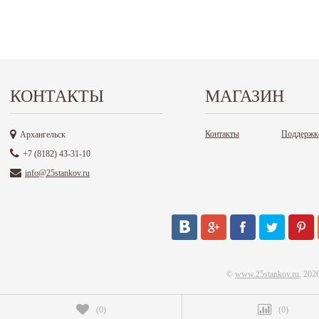
КОНТАКТЫ
МАГАЗИН
Контакты
Поддержк
Архангельск
+7 (8182) 43-31-10
info@25stankov.ru
©
www.25stankov.ru
, 202
(
0
)
(
0
)