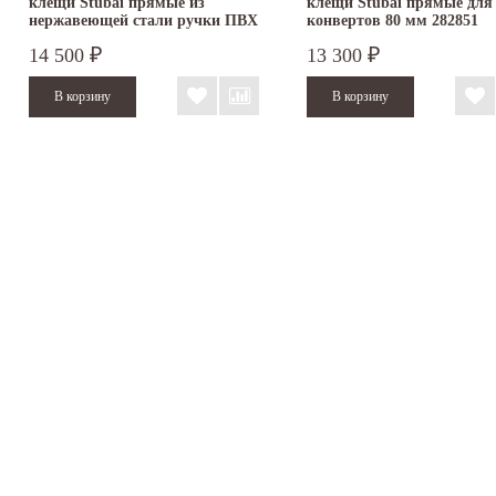
клещи Stubai прямые из
клещи Stubai прямые для
нержавеющей стали ручки ПВХ
конвертов 80 мм 282851
282061
14 500
13 300
₽
₽