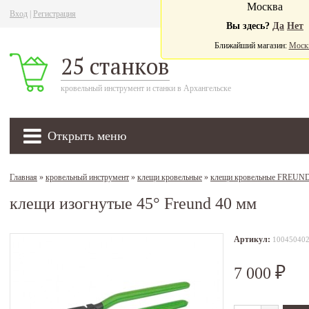
Москва
Вход
|
Регистрация
Ва
Вы здесь?
Да
Нет
Ближайший магазин:
Моск
25 станков
кровельный инструмент и станки в Архангельске
Открыть меню
Главная
»
кровельный инструмент
»
клещи кровельные
»
клещи кровельные FREUN
клещи изогнутые 45° Freund 40 мм
Артикул:
10045040
7 000
₽