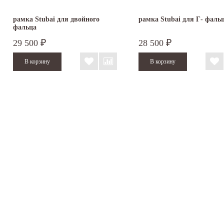
рамка Stubai для двойного
рамка Stubai для Г- фаль
фальца
29 500
28 500
₽
₽