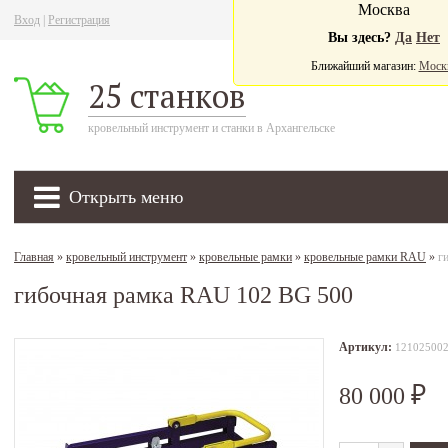
Москва
Вход
|
Регистрация
Ва
Вы здесь?
Да
Нет
Ближайший магазин:
Моск
25 станков
кровельный инструмент и станки в Архангельске
Открыть меню
Главная
»
кровельный инструмент
»
кровельные рамки
»
кровельные рамки RAU
»
г
гибочная рамка RAU 102 BG 500
Артикул:
12102500
80 000
₽