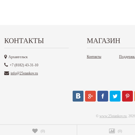
КОНТАКТЫ
МАГАЗИН
Контакты
Поддержк
Архангельск
+7 (8182) 43-31-10
info@25stankov.ru
©
www.25stankov.ru
, 202
(
0
)
(
0
)