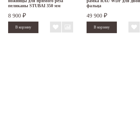
ножницы для прямого реза
рамка RAU WDF для двой
пеликаны STUBAI 350 мм
фальца
ПВХ...
8 900
49 900
₽
₽