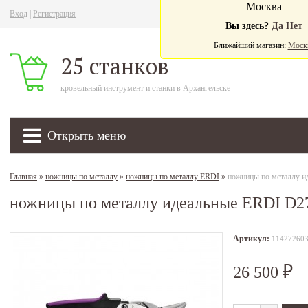
Москва
Вход
|
Регистрация
Ва
Вы здесь?
Да
Нет
Ближайший магазин:
Моск
25 станков
кровельный инструмент и станки в Архангельске
Открыть меню
Главная
»
ножницы по металлу
»
ножницы по металлу ERDI
»
ножницы по металлу 
ножницы по металлу идеальные ERDI D
Артикул:
11427260
26 500
₽