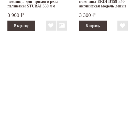
ножницы для прямого реза
ножницы ERDI D159-350
пеликаны STUBAI 350 мм
английская модель левые
ПВХ...
8 900
3 300
₽
₽