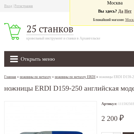
Москва
Вход
|
Регистрация
Ва
Вы здесь?
Да
Нет
Ближайший магазин:
Моск
25 станков
кровельный инструмент и станки в Архангельске
Открыть меню
Главная
»
ножницы по металлу
»
ножницы по металлу ERDI
»
ножницы ERDI D159-25
ножницы ERDI D159-250 английская мод
Артикул:
11159250
2 200
₽