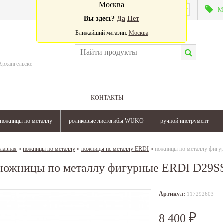
Москва
Валюта:
М
Вы здесь?
Да
Нет
Ближайший магазин:
Москва
Архангельске
КОНТАКТЫ
ножницы по металлу
роликовые листогибы WUKO
ручной инструмент
лавная
»
ножницы по металлу
»
ножницы по металлу ERDI
»
ножницы по металлу фигу
ножницы по металлу фигурные ERDI D29S
Артикул:
117292603
8 400
₽