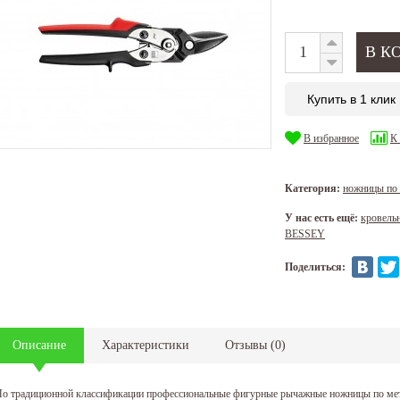
Купить в 1 клик
В избранное
К
Категория:
ножницы по
У нас есть ещё:
кровель
BESSEY
Поделиться:
Описание
Характеристики
Отзывы
(
0
)
о традиционной классификации профессиональные фигурные рычажные ножницы по м