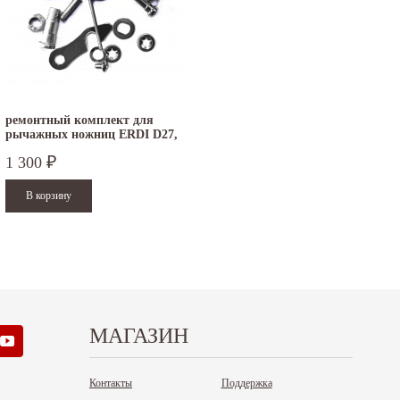
.12.2025
30.04.2025
ежим работы офисов в новогодние
30 апреля - работаем в обычном режиме с
аздники 2025 - 2026 г.: г. Москва: 29, 30
01 по 04 мая - выходные дни с 05 по 07 м
кабря - работаем в обычном режиме, с
- работаем в обычном режиме с 08 по 11...
...
Читать дальше
итать дальше
ремонтный комплект для
рычажных ножниц ERDI D27,
D29
1 300
₽
МАГАЗИН
Контакты
Поддержка