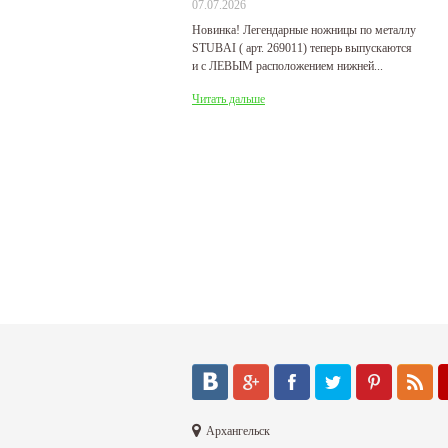
07.07.2026
29
Новинка! Легендарные ножницы по металлу
Р
STUBAI ( арт. 269011) теперь выпускаются
пр
и с ЛЕВЫМ расположением нижней...
де
31
Читать дальше
Ч
Архангельск