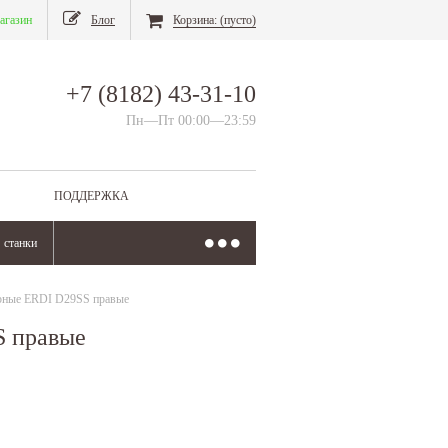
агазин
Блог
Корзина:
(пусто)
+7 (8182) 43-31-10
Пн—Пт 00:00—23:59
ПОДДЕРЖКА
станки
рные ERDI D29SS правые
S правые