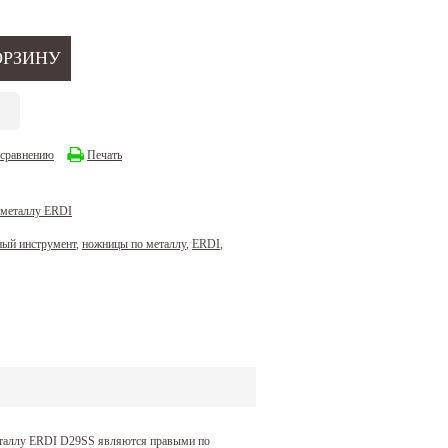
 сравнению
Печать
 металлу ERDI
ный инструмент
,
ножницы по металлу
,
ERDI
,
еталлу ERDI D29SS являются правыми по