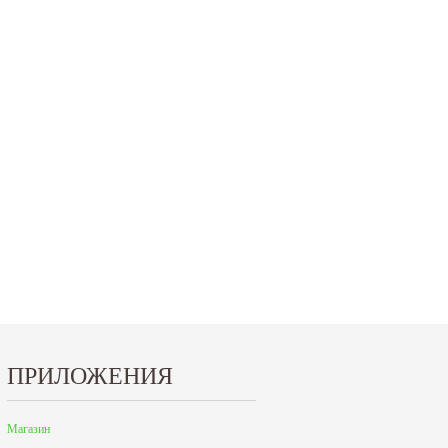
15.10.2024
29.12.2023
Приглашаем посетить наш стенд на 30-й
Режим работы офисов в Москве и
ая
Международной промышленной выставке
Петербурге. Москва. 29 декабря 20
"Металл-Экспо'2024",...
9 до 18 часов; с...
Читать дальше
Читать дальше
ПРИЛОЖЕНИЯ
Магазин