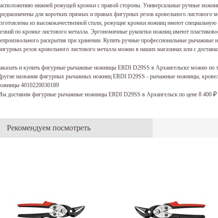
асположению нижней режущей кромки с правой стороны. Универсальные ручные нож
редназначены для коротких прямых и правых фигурных резов кровельного листового 
зготовлены из высококачественной стали, режущие кромки ножниц имеют специальную
езвий по кромке листового металла. Эргономичные рукоятки ножниц имеют пластиково
епроизвольного раскрытия при хранении. Купить ручные профессиональные рычажные
игурных резов кровельного листового металла можно в наших магазинах или с доставко
аказать и купить фигурные рычажные ножницы ERDI D29SS в Архангельске можно по 
ругие названия фигурных рычажных ножниц ERDI D29SS - рычажные ножницы, кровел
ножницы 4010220030189
ы доставим фигурные рычажные ножницы ERDI D29SS в Архангельск по цене 8 400
₽
Рекомендуем посмотреть