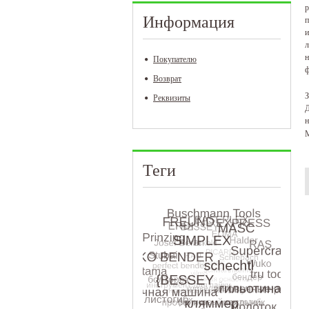
р
Информация
п
и
л
н
Покупателю
ф
Возврат
З
Реквизиты
Д
М
Теги