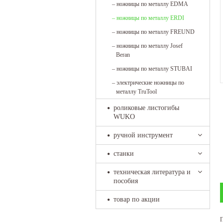
–
ножницы по металлу EDMA
–
ножницы по металлу ERDI
–
ножницы по металлу FREUND
–
ножницы по металлу Josef
Beran
–
ножницы по металлу STUBAI
–
электрические ножницы по
металлу TruTool
роликовые листогибы
WUKO
ручной инструмент
станки
техническая литература и
пособия
товар по акции
П