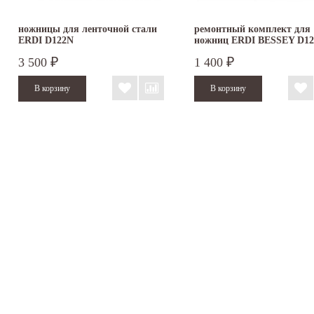
ножницы для ленточной стали
ремонтный комплект для
ERDI D122N
ножниц ERDI BESSEY D12
для резки...
3 500
1 400
₽
₽