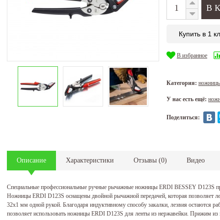
Купить в 1 к
В избранное
Категория:
ножницы
У нас есть ещё:
ножн
Поделиться:
Описание
Характеристики
Отзывы
(
0
)
Видео
Специальные профессиональные ручные рычажные ножницы ERDI BESSEY D123S прим
Ножницы ERDI D123S оснащены двойной рычажной передачей, которая позволяет легк
32x1 мм одной рукой. Благодаря индуктивному способу закалки, лезвия остаются р
позволяет использовать ножницы ERDI D123S для ленты из нержавейки. Прижим из 