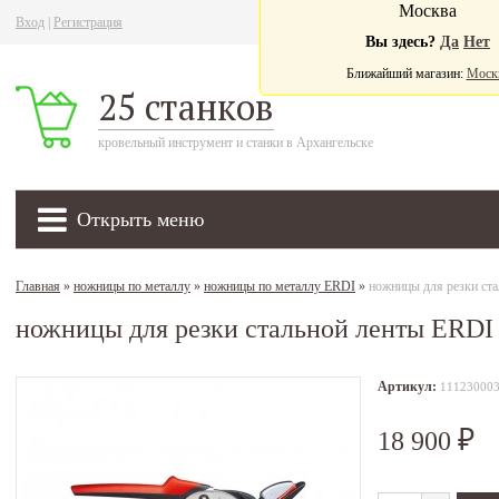
Москва
Вход
|
Регистрация
Ва
Вы здесь?
Да
Нет
Ближайший магазин:
Моск
25 станков
кровельный инструмент и станки в Архангельске
Открыть меню
Главная
»
ножницы по металлу
»
ножницы по металлу ERDI
»
ножницы для резки ст
ножницы для резки стальной ленты ERDI
Артикул:
11123000
18 900
₽