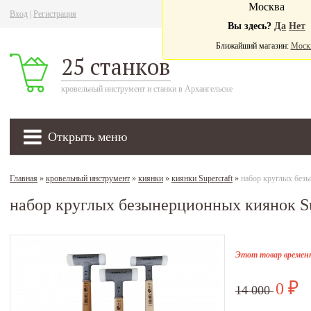
Москва
Вход
|
Регистрация
Ва
Вы здесь?
Да
Нет
Ближайший магазин:
Моск
25 станков
кровельный инструмент и станки в Архангельске
Открыть меню
Главная
»
кровельный инструмент
»
киянки
»
киянки Supercraft
»
набор круглых безы
набор круглых безынерционных киянок Sup
Этот товар временн
0
₽
14 000