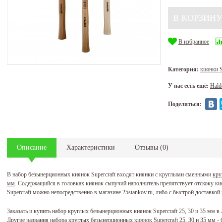
В избранное
Категория:
киянки S
У нас есть ещё:
Hald
Поделиться:
Описание
Характеристики
Отзывы
(
0
)
В набор безынерционных киянок Supercraft входят киянки с круглыми сменными
кру
мм
. Содержащийся в головках киянок сыпучий наполнитель препятствует отскоку ки
Supercraft можно непосредственно в магазине 25stankov.ru, либо с быстрой доставкой
Заказать и купить набор круглых безынерционных киянок Supercraft 25, 30 и 35 мм 
Другие названия набора круглых безынерционных киянок Supercraft 25, 30 и 35 мм - 