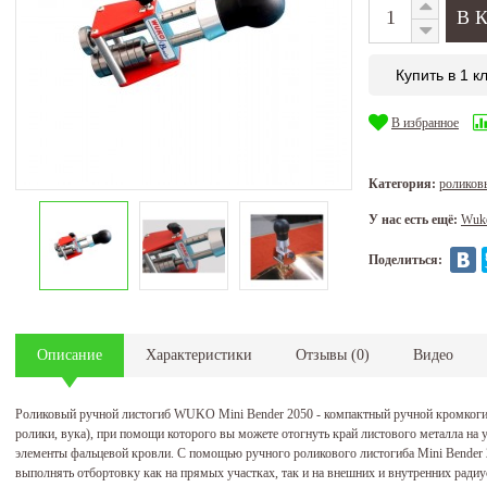
Купить в 1 к
В избранное
Категория:
ролико
У нас есть ещё:
Wuk
Поделиться:
Описание
Характеристики
Отзывы
(
0
)
Видео
Роликовый ручной листогиб WUKO Mini Bender 2050 - компактный ручной кромкогиб 
ролики, вука), при помощи которого вы можете отогнуть край листового металла на у
элементы фальцевой кровли. С помощью ручного роликового листогиба Mini Bende
выполнять отбортовку как на прямых участках, так и на внешних и внутренних рад