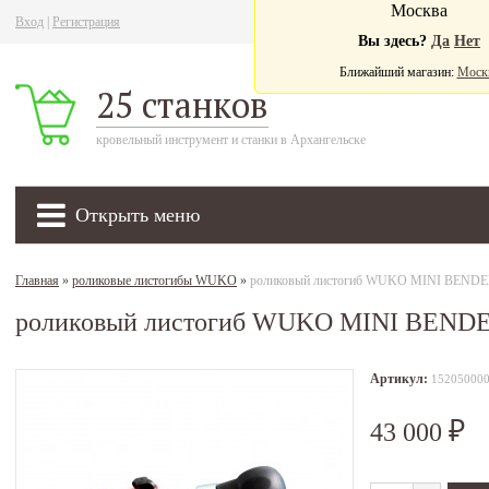
Москва
Вход
|
Регистрация
Ва
Вы здесь?
Да
Нет
Ближайший магазин:
Моск
25 станков
кровельный инструмент и станки в Архангельске
Открыть меню
Главная
»
роликовые листогибы WUKO
»
роликовый листогиб WUKO MINI BENDE
роликовый листогиб WUKO MINI BENDE
Артикул:
15205000
43 000
₽