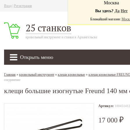
Москва
Вход
|
Регистрация
Ва
Вы здесь?
Да
Нет
Ближайший магазин:
Моск
25 станков
кровельный инструмент и станки в Архангельске
Открыть меню
Главная
»
кровельный инструмент
»
клещи кровельные
»
клещи кровельные FREUN
соединение
клещи большие изогнутые Freund 140 мм 
Артикул:
10045141
17 000
₽