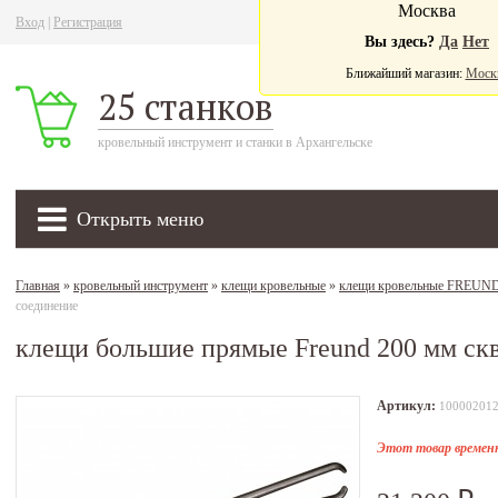
Москва
Вход
|
Регистрация
Ва
Вы здесь?
Да
Нет
Ближайший магазин:
Моск
25 станков
кровельный инструмент и станки в Архангельске
Открыть меню
Главная
»
кровельный инструмент
»
клещи кровельные
»
клещи кровельные FREUN
соединение
клещи большие прямые Freund 200 мм ск
Артикул:
10000201
Этот товар временн