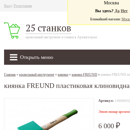
Москва
Вход
|
Регистрация
Ва
Вы здесь?
Да
Нет
Ближайший магазин:
Моск
25 станков
кровельный инструмент и станки в Архангельске
Открыть меню
Главная
»
кровельный инструмент
»
киянки
»
киянки FREUND
»
киянка FREUND пла
киянка FREUND пластиковая клиновидна
Артикул:
13000003
Этот товар временн
6 000
₽