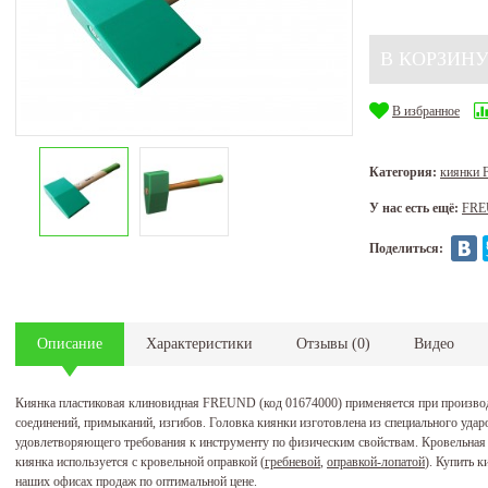
В избранное
Категория:
киянки
У нас есть ещё:
FR
Поделиться:
Описание
Характеристики
Отзывы
(
0
)
Видео
Киянка пластиковая клиновидная FREUND (код 01674000) применяется при произво
соединений, примыканий, изгибов. Головка киянки изготовлена из специального уда
удовлетворяющего требования к инструменту по физическим свойствам. Кровельная
киянка используется с кровельной оправкой (
гребневой
,
оправкой-лопатой
). Купить 
наших офисах продаж по оптимальной цене.