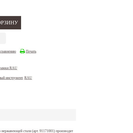
 сравнению
Печать
 рамки RAU
ный инструмент
,
RAU
нержавеющей стали (арт. 91171001) производят