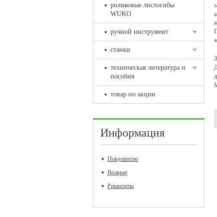
роликовые листогибы
з
WUKO
а
м
П
ручной инструмент
м
станки
З
Д
техническая литература и
д
пособия
М
товар по акции
Информация
Покупателю
Возврат
Реквизиты