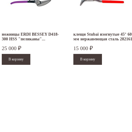
ножницы ERDI BESSEY D418-
клещи Stubai изогнутые 45° 60
300 HSS "пеликаны"...
мм нержавеющая сталь 28216
25 000
15 000
₽
₽
.12.2025
30.04.2025
ежим работы офисов в новогодние
30 апреля - работаем в обычном режиме с
аздники 2025 - 2026 г.: г. Москва: 29, 30
01 по 04 мая - выходные дни с 05 по 07 м
кабря - работаем в обычном...
- работаем в обычном режиме с 08 по 11...
итать дальше
Читать дальше