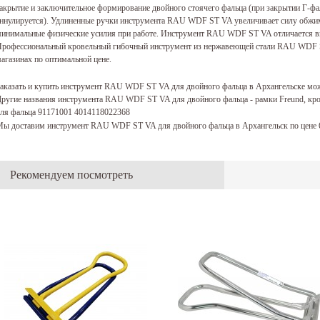
акрытие и заключительное формирование двойного стоячего фальца (при закрытии Г-
ннулируется). Удлиненные ручки инструмента RAU WDF ST VA увеличивает силу обжима
инимальные физические усилия при работе. Инструмент RAU WDF ST VA отличается вы
рофессиональный кровельный гибочный инструмент из нержавеющей стали RAU WDF S
агазинах по оптимальной цене.
аказать и купить инструмент RAU WDF ST VA​ для двойного фальца в Архангельске мо
ругие названия инструмента RAU WDF ST VA​ для двойного фальца - рамки Freund, кр
ля фальца 91171001 4014118022368
ы доставим инструмент RAU WDF ST VA​ для двойного фальца в Архангельск по цене 
Рекомендуем посмотреть