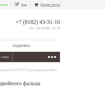
агазин
Блог
Корзина:
(пусто)
+7 (8182) 43-31-10
Пн—Пт 00:00—23:59
ПОДДЕРЖКА
станки
умент RAU WDF ST VA для закрытия двойного
двойного фальца