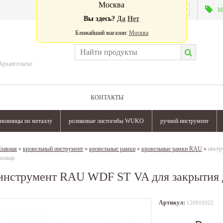
Москва
Валюта:
М
Вы здесь?
Да
Нет
Ближайший магазин:
Москва
Архангельске
КОНТАКТЫ
ножницы по металлу
роликовые листогибы WUKO
ручной инструмент
лавная
»
кровельный инструмент
»
кровельные рамки
»
кровельные рамки RAU
»
инстр
альца
инструмент RAU WDF ST VA для закрытия 
Артикул:
120010322