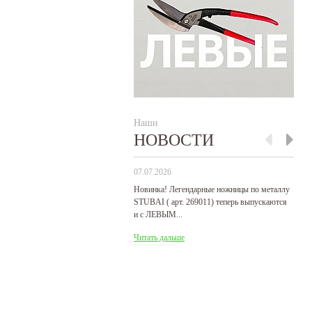
Наши
НОВОСТИ
07.07.2026
29
Новинка! Легендарные ножницы по металлу
Р
STUBAI ( арт. 269011) теперь выпускаются
пр
и с ЛЕВЫМ...
де
Читать дальше
Ч