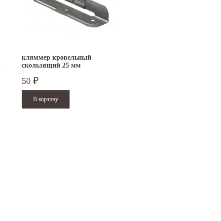
кляммер кровельный
1
скользящий 25 мм
50
₽
15.10.2024
29.12.2023
Приглашаем посетить наш стенд на 30-й
Режим работы офисов в Москве и
ая
Международной промышленной выставке...
Петербурге. Москва. 29 декабря 20
9 до 18 часов; с 30 декабря 2023 г.,
Читать дальше
Читать дальше