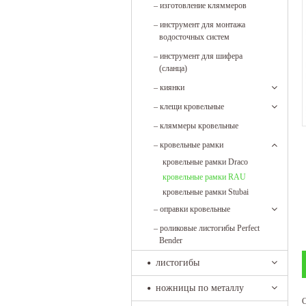
–
изготовление кляммеров
–
инструмент для монтажа
водосточных систем
–
инструмент для шифера
(сланца)
–
киянки
–
клещи кровельные
–
кляммеры кровельные
–
кровельные рамки
кровельные рамки Draco
кровельные рамки RAU
кровельные рамки Stubai
–
оправки кровельные
–
роликовые листогибы Perfect
Bender
листогибы
ножницы по металлу
С