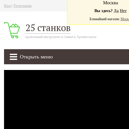
Москва
Вход
|
Регистрация
Ва
Вы здесь?
Да
Нет
Ближайший магазин:
Моск
25 станков
кровельный инструмент и станки в Архангельске
Открыть меню