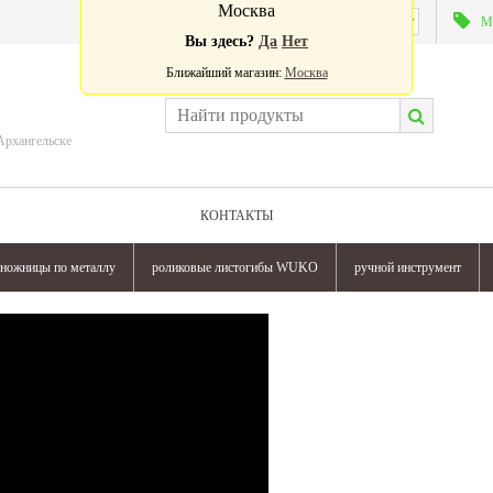
Москва
Валюта:
М
Вы здесь?
Да
Нет
Ближайший магазин:
Москва
Архангельске
КОНТАКТЫ
ножницы по металлу
роликовые листогибы WUKO
ручной инструмент