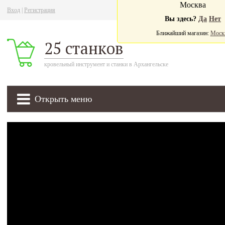
Москва
Вход
|
Регистрация
Ва
Вы здесь?
Да
Нет
Ближайший магазин:
Моск
25 станков
кровельный инструмент и станки в Архангельске
Открыть меню