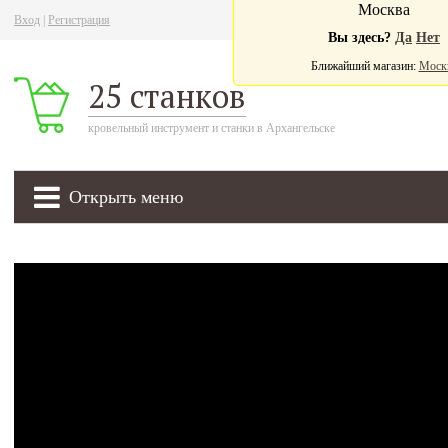
Москва
Вход
|
Регистрация
Ва
Вы здесь?
Да
Нет
Ближайший магазин:
Моск
25 станков
кровельный инструмент и станки в Архангельске
Открыть меню