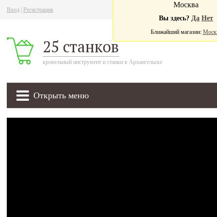
Москва
Вход
|
Регистрация
Ва
Вы здесь?
Да
Нет
Ближайший магазин:
Моск
25 станков
кровельный инструмент и станки в Архангельске
Открыть меню