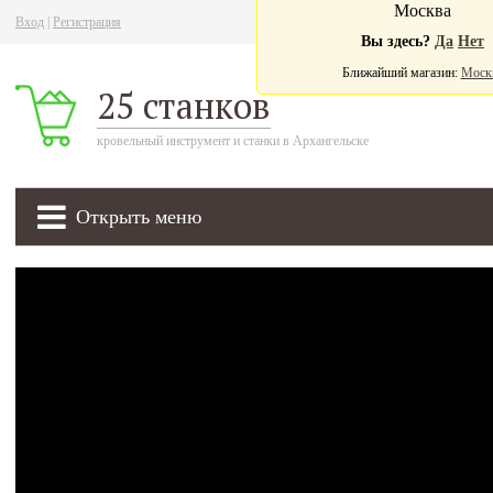
Москва
Вход
|
Регистрация
Ва
Вы здесь?
Да
Нет
Ближайший магазин:
Моск
25 станков
кровельный инструмент и станки в Архангельске
Открыть меню